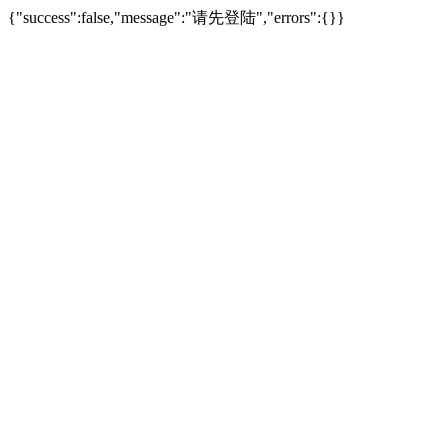
{"success":false,"message":"请先登陆","errors":{}}