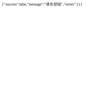
{"success":false,"message":"请先登陆","errors":{}}