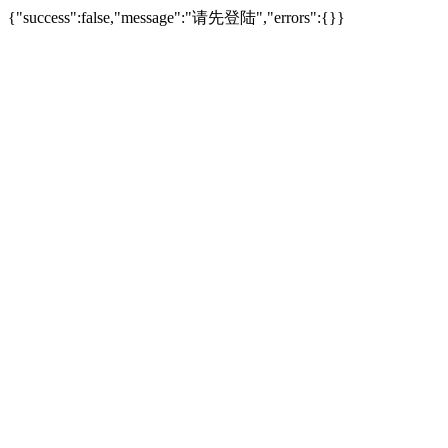
{"success":false,"message":"请先登陆","errors":{}}