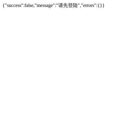
{"success":false,"message":"请先登陆","errors":{}}