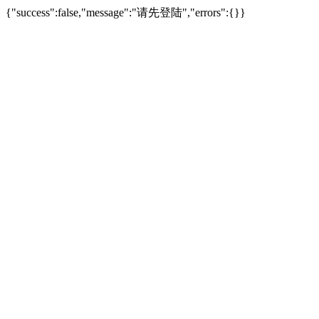
{"success":false,"message":"请先登陆","errors":{}}