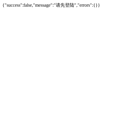
{"success":false,"message":"请先登陆","errors":{}}