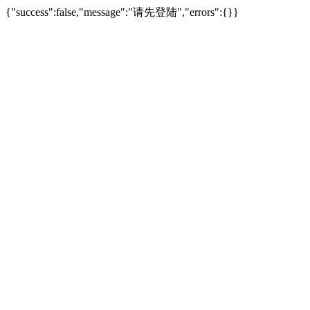
{"success":false,"message":"请先登陆","errors":{}}