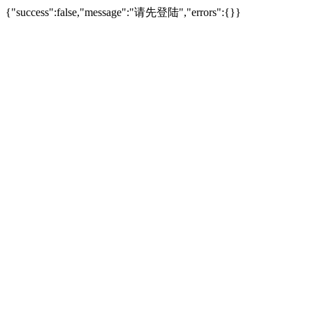
{"success":false,"message":"请先登陆","errors":{}}