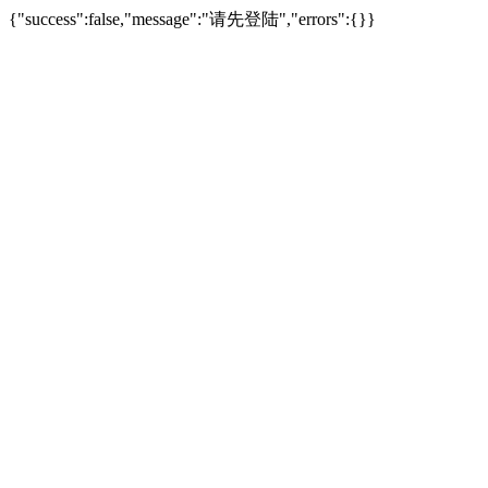
{"success":false,"message":"请先登陆","errors":{}}