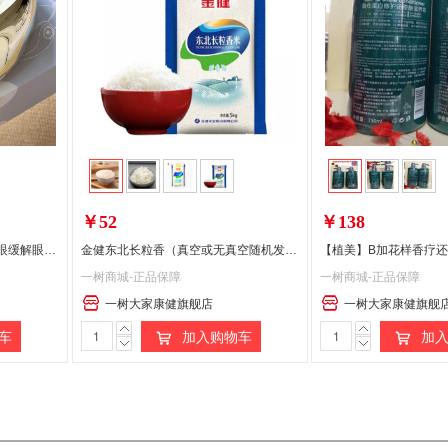
￥52
￥138
妙界Y7P眼部按摩仪器护眼润眼缓解眼睛疲劳雾化热敷蒸汽眼罩干涩（香槟金）
金健东北长粒香（真空或无真空随机发送）
一树商城-正品保障
一树商城-正品保障
一树大家康健旗舰店
一树大家康健旗舰
车
加入购物车
加入