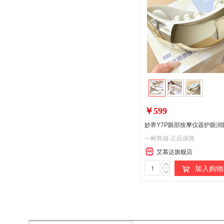
￥599
一树商城-正品保障
艾慕达旗舰店
加入购物