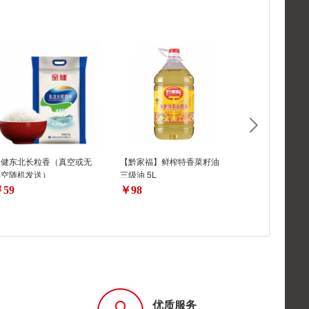
金健东北长粒香（真空或无
【黔家福】鲜榨特香菜籽油
【黔家福】鲜榨
真空随机发送）
三级油 5L
三级油 5L
59
￥98
￥98
优质服务