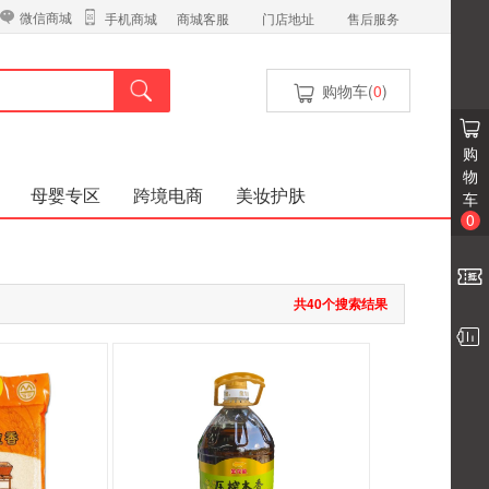
微信商城
商城客服
门店地址
售后服务
手机商城
购物车(
0
)
购
物
母婴专区
跨境电商
美妆护肤
车
0
共40个搜索结果