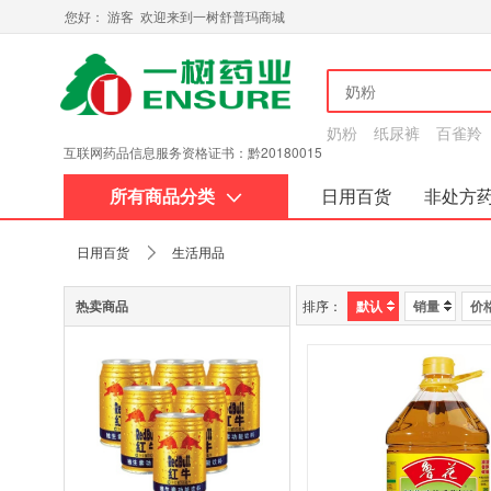
您好： 游客 欢迎来到一树舒普玛商城
奶粉
纸尿裤
百雀羚
互联网药品信息服务资格证书：黔20180015
所有商品分类
日用百货
非处方
关于我们
日用百货
生活用品
热卖商品
排序：
默认
销量
价