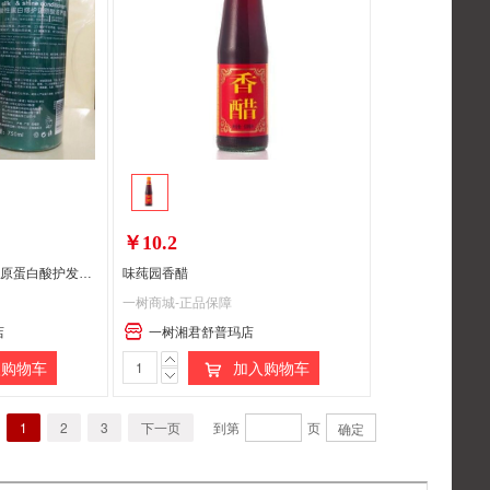
￥10.2
【植美】B加花样香疗还原蛋白酸护发霜 750ml 改善干枯 护发霜
味莼园香醋
一树商城-正品保障
店
一树湘君舒普玛店
购物车
加入购物车
1
2
3
下一页
到第
页
确定