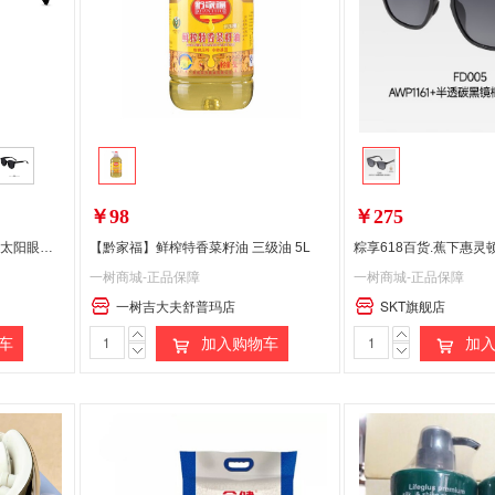
偏远地区:(含新疆、西藏、内蒙古、宁夏、海南、青海)不发货
￥98
￥275
海伦凯勒太阳镜墨镜 女士偏光太阳眼镜简约开车防紫外线护目镜H8710N21T
【黔家福】鲜榨特香菜籽油 三级油 5L
一树商城-正品保障
一树商城-正品保障
一树吉大夫舒普玛店
SKT旗舰店
车
加入购物车
加入