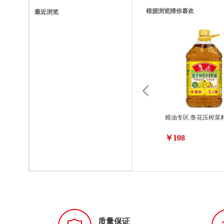
根据浏览猜你喜欢
最近浏览
粮油专区.鲁花压榨菜籽
￥108
质量保证