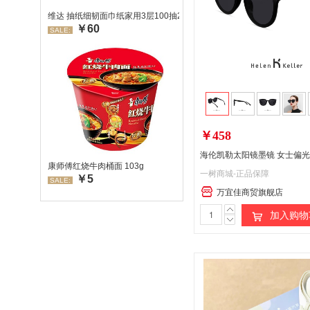
维达 抽纸细韧面巾纸家用3层100抽24包/箱 超值装 偏远地区不发货
￥60
SALE:
￥458
康师傅红烧牛肉桶面 103g
一树商城-正品保障
￥5
SALE:
万宜佳商贸旗舰店
加入购物