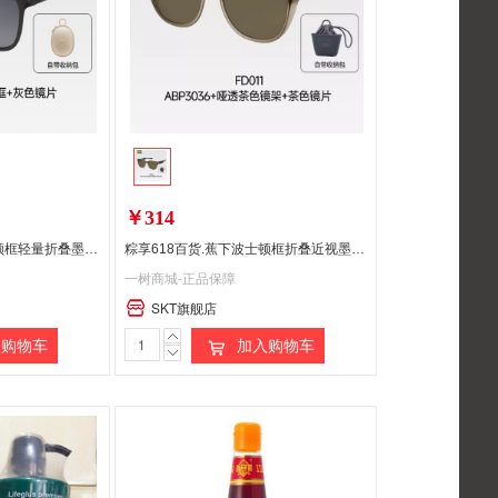
￥314
粽享618百货.蕉下惠灵顿框轻量折叠墨镜FD005（AWP1161 ）半透碳黑镜框+灰色镜片偏远地区(含新疆、西藏、内蒙古、甘肃、青海、宁夏、海南)不发货
粽享618百货.蕉下波士顿框折叠近视墨镜FD011（ABP3036）茶色镜架+茶色镜片偏远地区(含新疆、西藏、内蒙古、甘肃、青海、宁夏、海南)不发货
一树商城-正品保障
SKT旗舰店
购物车
加入购物车