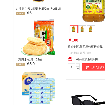
红牛维生素功能饮料250ml(RedBull/红牛)
￥6
SALE:
￥108
粮油专区.鲁花压榨菜籽油5L
一树商城-正品保障
一树商城旗舰德利店
【旺旺】仙贝（52g）
￥5.9
SALE:
加入购物