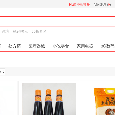
Hi,请
登录/注册
我的消息 (
0
)
跨境
第2件0元
85折专区
药
处方药
医疗器械
小吃零食
家用电器
3C数码
格