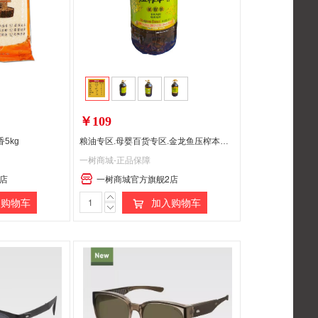
￥109
5kg
粮油专区.母婴百货专区.金龙鱼压榨本香菜籽油5L
一树商城-正品保障
店
一树商城官方旗舰2店
购物车
加入购物车