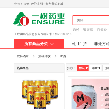
您好： 游客 欢迎来到一树舒普玛商城
奶粉
纸尿裤
百雀羚
互联网药品信息服务资格证书：黔20180015
所有商品分类
日用百货
非处方
关于我们
饮料酒水
酒/茶冲饮
啤酒
热卖商品
排序：
默认
销量
价