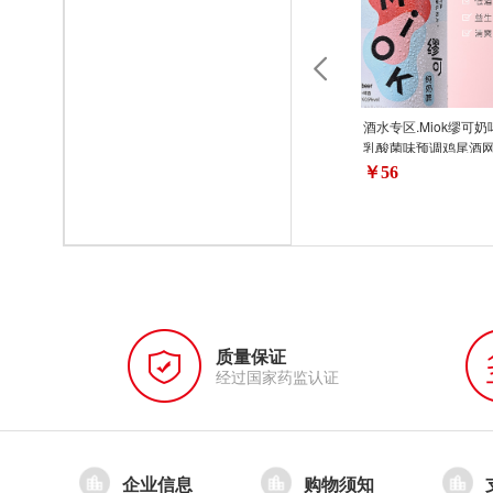
酒水专区.Miok缪可
乳酸菌味预调鸡尾酒
度饮料酒纯奶啤
￥56
质量保证
经过国家药监认证
企业信息
购物须知