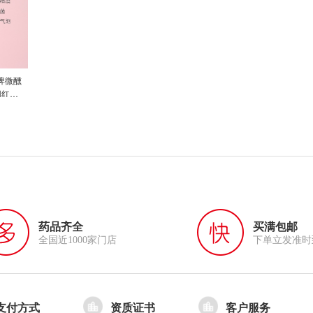
奶啤微醺
网红低
药品齐全
买满包邮
全国近1000家门店
下单立发准时
支付方式
资质证书
客户服务