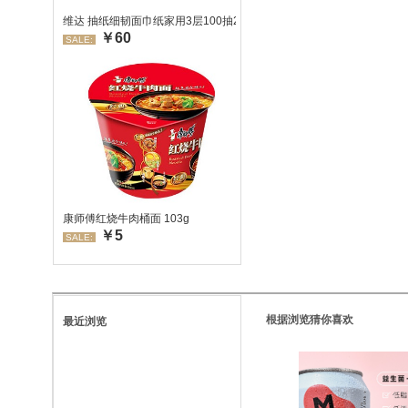
维达 抽纸细韧面巾纸家用3层100抽24包/箱 超值装 偏远地区不发货
￥60
SALE:
康师傅红烧牛肉桶面 103g
￥5
SALE:
根据浏览猜你喜欢
最近浏览