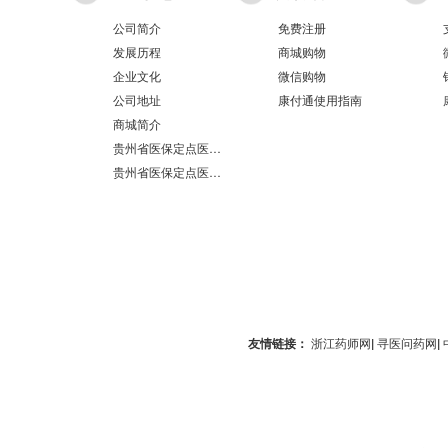
公司简介
免费注册
发展历程
商城购物
企业文化
微信购物
公司地址
康付通使用指南
商城简介
贵州省医保定点医疗机构医保服务情况表（第551分店）
贵州省医保定点医疗机构医保服务情况表（第100分店）
友情链接：
浙江药师网
|
寻医问药网
|