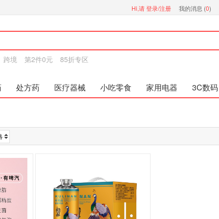
Hi,请
登录/注册
我的消息 (
0
)
跨境
第2件0元
85折专区
药
处方药
医疗器械
小吃零食
家用电器
3C数码
格