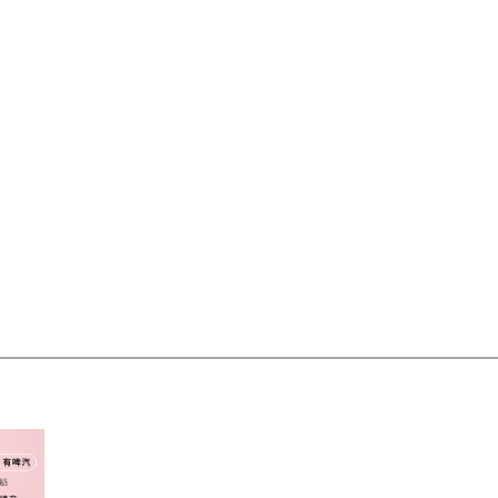
偏远地区:(含新疆、西藏、内蒙古、宁夏、海南、青海)不发货