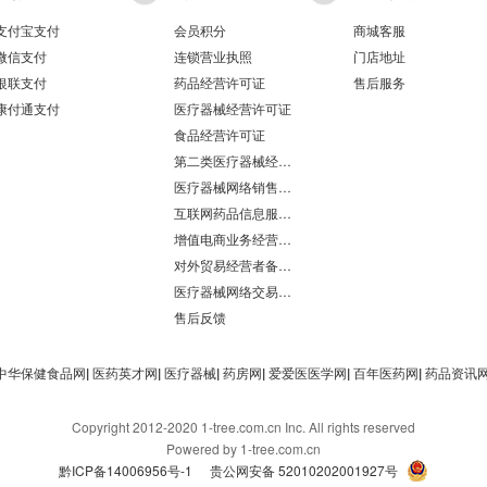
支付宝支付
会员积分
商城客服
微信支付
连锁营业执照
门店地址
银联支付
药品经营许可证
售后服务
康付通支付
医疗器械经营许可证
食品经营许可证
第二类医疗器械经营备案凭证
医疗器械网络销售备案
互联网药品信息服务资格证书
增值电商业务经营许可证
对外贸易经营者备案登记表/海关报关单位注册登记证书
医疗器械网络交易服务第三方平台备案凭证
售后反馈
中华保健食品网
|
医药英才网
|
医疗器械
|
药房网
|
爱爱医医学网
|
百年医药网
|
药品资讯
Copyright 2012-2020 1-tree.com.cn Inc. All rights reserved
Powered by 1-tree.com.cn
黔ICP备14006956号-1
贵公网安备 52010202001927号