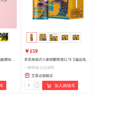
￥159
酒水专区.Miok缪可奶啤微醺乳酸菌味预调鸡尾酒网红低度饮料酒纯奶啤
库里南德式小麦精酿啤酒1L*6【偏远地区不发货】
一树商城-正品保障
艾慕达旗舰店
车
加入购物车