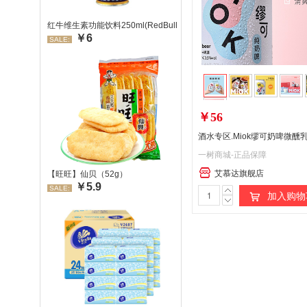
红牛维生素功能饮料250ml(RedBull/红牛)
￥6
SALE:
￥56
一树商城-正品保障
艾慕达旗舰店
【旺旺】仙贝（52g）
￥5.9
SALE:
加入购物