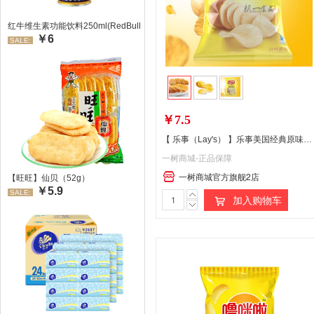
红牛维生素功能饮料250ml(RedBull/红牛)
￥6
SALE:
￥7.5
【 乐事（Lay's） 】乐事美国经典原味薯片 70g
一树商城-正品保障
一树商城官方旗舰2店
【旺旺】仙贝（52g）
￥5.9
SALE:
加入购物车