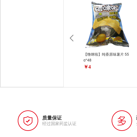
【噜咪啦】纯香原味薯片 55
g*48
￥4
质量保证
经过国家药监认证