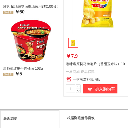
维达 抽纸细韧面巾纸家用3层100抽24包/箱 超值装 偏远地区不发货偏远地区:(
￥60
SALE:
￥7.9
噜咪啦原切马铃薯片（香甜玉米味）10
康师傅红烧牛肉桶面 103g
一树商城-正品保障
￥5
SALE:
一树湘君舒普玛店
加入购物车
根据浏览猜你喜欢
最近浏览