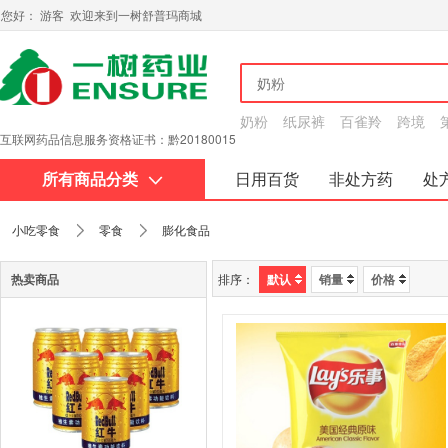
您好： 游客 欢迎来到一树舒普玛商城
奶粉
纸尿裤
百雀羚
跨境
互联网药品信息服务资格证书：黔20180015
所有商品分类
日用百货
非处方药
处
关于我们
小吃零食
零食
膨化食品
热卖商品
排序：
默认
销量
价格