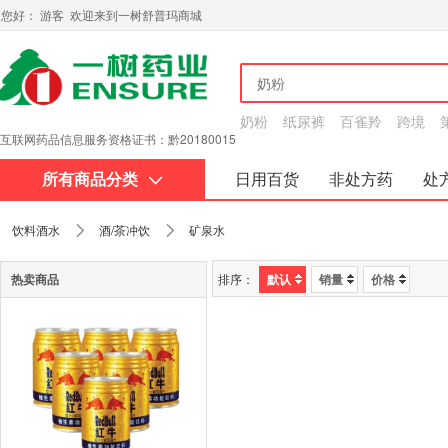
您好： 游客 欢迎来到一树舒普玛商城
奶粉
纸尿裤
百雀羚
跨境
互联网药品信息服务资格证书：黔20180015
所有商品分类
日用百货
非处方药
处
关于我们
饮料酒水
酒/茶冲饮
矿泉水
热卖商品
排序：
默认
销量
价格