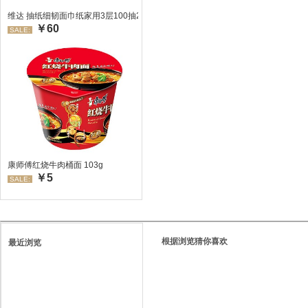
维达 抽纸细韧面巾纸家用3层100抽24包/箱 超值装 偏远地区不发货偏远地区:(
￥60
SALE:
康师傅红烧牛肉桶面 103g
￥5
SALE:
根据浏览猜你喜欢
最近浏览