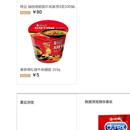
维达 抽纸细韧面巾纸家用3层100抽24包/箱 超值装 偏远地区不发货
￥60
SALE:
康师傅红烧牛肉桶面 103g
￥5
SALE:
根据浏览猜你喜欢
最近浏览