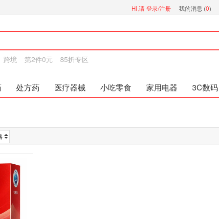
Hi,请
登录/注册
我的消息 (
0
)
跨境
第2件0元
85折专区
药
处方药
医疗器械
小吃零食
家用电器
3C数码
格