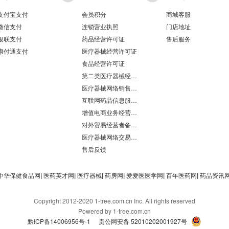
支付宝支付
会员积分
商城客服
微信支付
连锁营业执照
门店地址
银联支付
药品经营许可证
售后服务
康付通支付
医疗器械经营许可证
食品经营许可证
第二类医疗器械经营备案凭证
医疗器械网络销售备案
互联网药品信息服务资格证书
增值电商业务经营许可证
对外贸易经营者备案登记表/海关报关单位注册登记证书
医疗器械网络交易服务第三方平台备案凭证
售后反馈
中华保健食品网
|
医药英才网
|
医疗器械
|
药房网
|
爱爱医医学网
|
百年医药网
|
药品资讯
Copyright 2012-2020 1-tree.com.cn Inc. All rights reserved
Powered by 1-tree.com.cn
黔ICP备14006956号-1
贵公网安备 52010202001927号