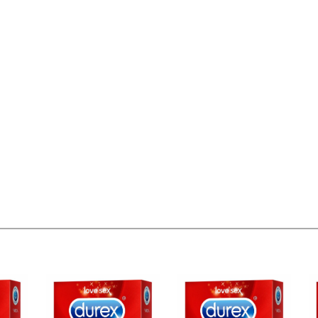
偏远地区:(含新疆、西藏、内蒙古、宁夏、海南、青海)不发货