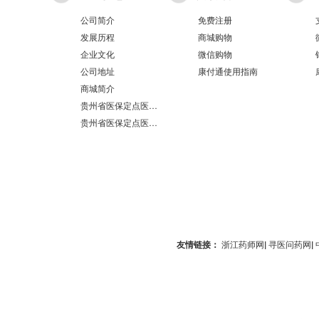
公司简介
免费注册
发展历程
商城购物
企业文化
微信购物
公司地址
康付通使用指南
商城简介
贵州省医保定点医疗机构医保服务情况表（第551分店）
贵州省医保定点医疗机构医保服务情况表（第100分店）
友情链接：
浙江药师网
|
寻医问药网
|