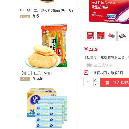
红牛维生素功能饮料250ml(RedBull/红牛)
￥6
SALE:
￥22.9
【杜蕾斯】紧型超薄安全套 3
一树商城-正品保障
一树商城官方旗舰2店
【旺旺】仙贝（52g）
￥5.9
SALE:
加入购物