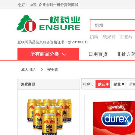
您好： 游客 欢迎来到一树舒普玛商城
奶粉
纸尿裤
百雀羚
互联网药品信息服务资格证书：黔20180015
所有商品分类
日用百货
非处方
关于我们
成人用品
安全套
热卖商品
排序：
默认
销量
价