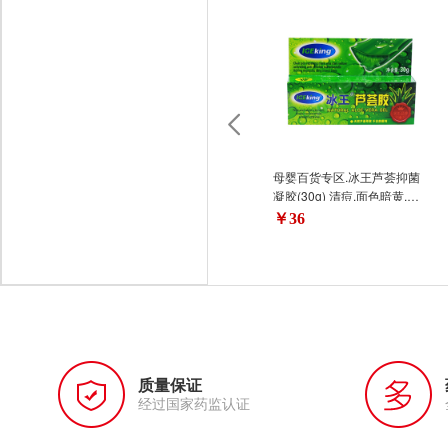
母婴百货专区.冰王芦荟抑菌
凝胶(30g) 清痘.面色暗黄.蚊
虫叮咬.活肤抗皱.皮肤粗糙
￥36
质量保证
经过国家药监认证