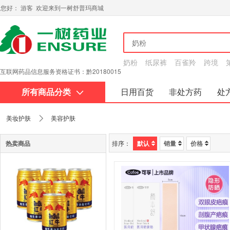
您好： 游客 欢迎来到一树舒普玛商城
奶粉
纸尿裤
百雀羚
跨境
互联网药品信息服务资格证书：黔20180015
所有商品分类
日用百货
非处方药
处
关于我们
美妆护肤
美容护肤
热卖商品
排序：
默认
销量
价格