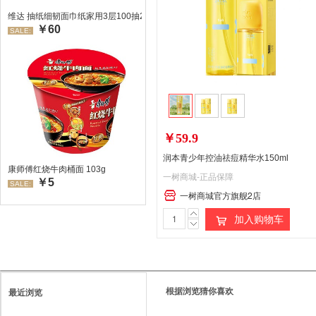
维达 抽纸细韧面巾纸家用3层100抽24包/箱 超值装 偏远地区不发货偏远地区:(
￥60
SALE:
￥59.9
润本青少年控油祛痘精华水150ml
康师傅红烧牛肉桶面 103g
一树商城-正品保障
￥5
SALE:
一树商城官方旗舰2店
加入购物车
根据浏览猜你喜欢
最近浏览