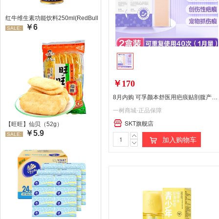
红牛维生素功能饮料250ml(RedBull/红牛)
￥6
SALE:
￥170
8月内购 可孚颜本舒医用疤痕贴剖腹产祛硅凝胶专用贴产后疤瘢痕手术增生贴【2盒】
一树商城-正品保障
SKT旗舰店
【旺旺】仙贝（52g）
￥5.9
SALE:
加入购物车