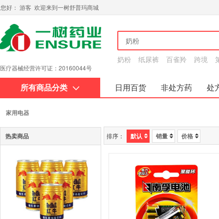
您好： 游客 欢迎来到一树舒普玛商城
奶粉
纸尿裤
百雀羚
跨境
医疗器械经营许可证：20160044号
所有商品分类
日用百货
非处方药
处
关于我们
家用电器
热卖商品
排序：
默认
销量
价格