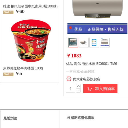
维达 抽纸细韧面巾纸家用3层100抽24包/箱 超值装 偏远地区不发货偏远地区:(
￥60
SALE:
￥1083
优品·海尔 电热水器 EC6001-TM6
康师傅红烧牛肉桶面 103g
一树商城-正品保障
￥5
SALE:
优大家电器旗舰店
加入购物车
根据浏览猜你喜欢
最近浏览