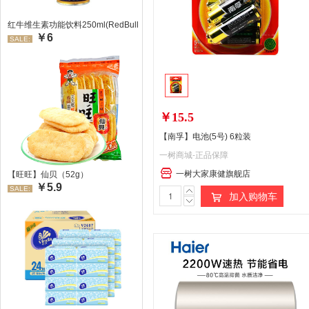
红牛维生素功能饮料250ml(RedBull/红牛)
￥6
SALE:
￥15.5
【南孚】电池(5号) 6粒装
一树商城-正品保障
一树大家康健旗舰店
【旺旺】仙贝（52g）
￥5.9
SALE:
加入购物车