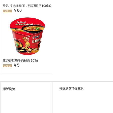
维达 抽纸细韧面巾纸家用3层100抽24包/箱 超值装 偏远地区不发货偏远地区:(
￥60
SALE:
康师傅红烧牛肉桶面 103g
￥5
SALE:
根据浏览猜你喜欢
最近浏览