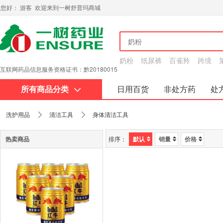
您好： 游客 欢迎来到一树舒普玛商城
奶粉
纸尿裤
百雀羚
跨境
互联网药品信息服务资格证书：黔20180015
所有商品分类
日用百货
非处方药
处
关于我们
洗护用品
清洁工具
身体清洁工具
热卖商品
排序：
默认
销量
价格