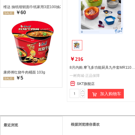
维达 抽纸细韧面巾纸家用3层100抽24包/箱 超值装 偏远地区不发货偏远地区:(
￥60
SALE:
￥216
8月内购 摩飞多功能厨具九件套MR1101彩色
康师傅红烧牛肉桶面 103g
一树商城-正品保障
￥5
SALE:
SKT旗舰店
加入购物车
根据浏览猜你喜欢
最近浏览