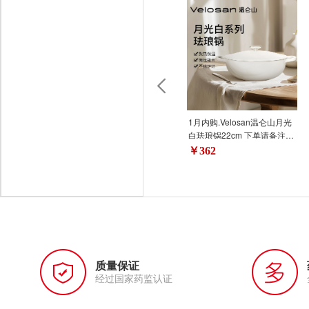
1月内购.Velosan温仑山月光
白珐琅锅22cm 下单请备注颜
色：白色/绿色/粉色/紫色，无
￥362
备注发货白色偏远地区:(含新
疆、西藏、内蒙古、宁夏、
海南、青海)不发货
质量保证
经过国家药监认证