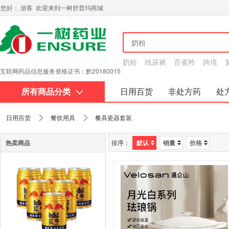
您好： 游客 欢迎来到一树舒普玛商城
奶粉
纸尿裤
百雀羚
跨境
互联网药品信息服务资格证书：黔20180015
所有商品分类
日用百货
非处方药
处
关于我们
日用百货
餐饮用具
餐具瓷器套装
热卖商品
排序：
默认
销量
价格