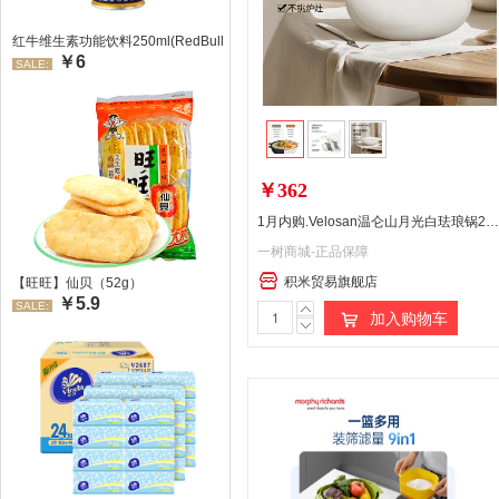
红牛维生素功能饮料250ml(RedBull/红牛)
￥6
SALE:
￥362
1月内购.Velosan温仑山月光白珐琅锅22cm 下单请备注颜色：白色/绿色/粉色/紫色，无备注发货白色偏远地区:(含新疆、西藏、内蒙古、宁夏、海南、青海)不发货
一树商城-正品保障
积米贸易旗舰店
【旺旺】仙贝（52g）
￥5.9
SALE:
加入购物车