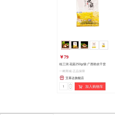
￥79
桂三润 花菇250g/袋 广西助农干货
一树商城-正品保障
艾慕达旗舰店
加入购物车