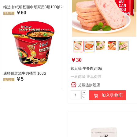
维达 抽纸细韧面巾纸家用3层100抽24包/箱 超值装 偏远地区不发货偏远地区:(
￥60
SALE:
￥30
黔五福 午餐肉340g
康师傅红烧牛肉桶面 103g
一树商城-正品保障
￥5
SALE:
艾慕达旗舰店
加入购物车