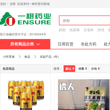
您好： 游客 欢迎来到一树舒普玛商城
奶粉
纸尿裤
百雀羚
跨境
医疗器械经营许可证：20160044
互联网药品信息服务资格证书：黔20180015
号
所有商品分类
日用百货
非处方药
处
关于我们
小吃零食
食品
农副产品（特）
热卖商品
排序：
默认
销量
价格