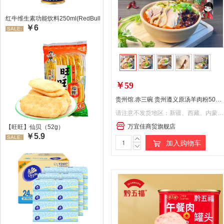
红牛维生素功能饮料250ml(RedBull/红牛)
￥6
SALE:
￥59
贵州馆.赤三碗 贵州遵义原汤羊肉粉500g*3袋 速食早餐米粉正宗贵州特产
请注意不发货地区：新疆、西藏、内蒙、青海、甘肃、宁夏、海南、山西、黑龙江、吉林、辽宁。
万宜佳商贸旗舰店
【旺旺】仙贝（52g）
￥5.9
SALE:
加入购物车