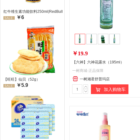
红牛维生素功能饮料250ml(RedBull/红牛)
￥6
SALE:
￥19.9
【六神】六神花露水（195ml）
一树商城-正品保障
一树湘君舒普玛店
【旺旺】仙贝（52g）
￥5.9
SALE:
加入购物车