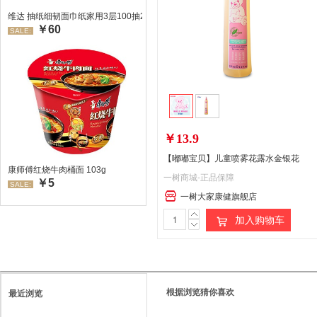
维达 抽纸细韧面巾纸家用3层100抽24包/箱 超值装 偏远地区不发货偏远地区:(
￥60
SALE:
￥13.9
【嘟嘟宝贝】儿童喷雾花露水金银花
康师傅红烧牛肉桶面 103g
一树商城-正品保障
￥5
SALE:
一树大家康健旗舰店
加入购物车
根据浏览猜你喜欢
最近浏览