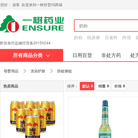
您好： 游客 欢迎来到一树舒普玛商城
奶粉
纸尿裤
百雀羚
跨境
黔
医疗器械经营许可证：20160044号
筑
所有商品分类
日用百货
非处方药
处
食
关于我们
药
母婴用品
洗浴护肤
防蚊驱蚊
监
热卖商品
排序：
默认
销量
价格
械
经
营
备
20150244