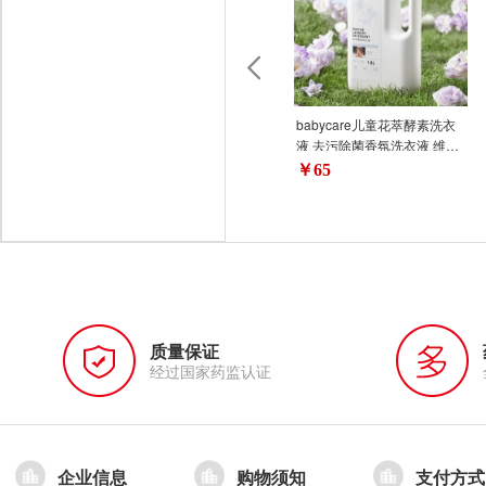
babycare儿童花萃酵素洗衣
液 去污除菌香氛洗衣液 维也
纳蓝风铃 1.8L
￥65
质量保证
经过国家药监认证
企业信息
购物须知
支付方式