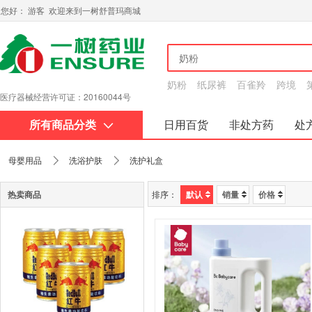
您好： 游客 欢迎来到一树舒普玛商城
奶粉
纸尿裤
百雀羚
跨境
互联网药品信息服务资格证书：黔20180015
所有商品分类
日用百货
非处方药
处
关于我们
母婴用品
洗浴护肤
洗护礼盒
热卖商品
排序：
默认
销量
价格