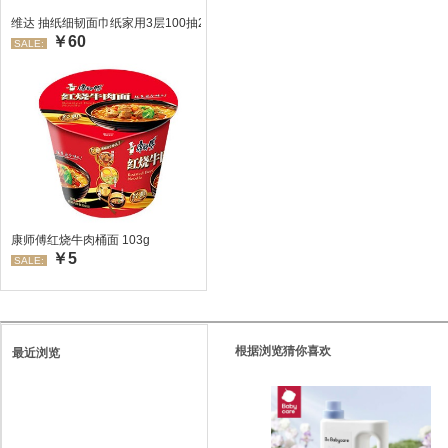
维达 抽纸细韧面巾纸家用3层100抽24包/箱 超值装 偏远地区不发货偏远地区:(
￥60
SALE:
康师傅红烧牛肉桶面 103g
￥5
SALE:
根据浏览猜你喜欢
最近浏览