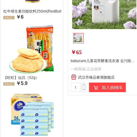
红牛维生素功能饮料250ml(RedBull/红牛)
￥6
SALE:
￥65
babycare儿童花萃酵素洗衣液 去污除菌香氛洗衣液 维也纳蓝风铃 1.8L
一树商城-正品保障
武汉市臻品奢潮旗舰店
【旺旺】仙贝（52g）
￥5.9
SALE:
加入购物车