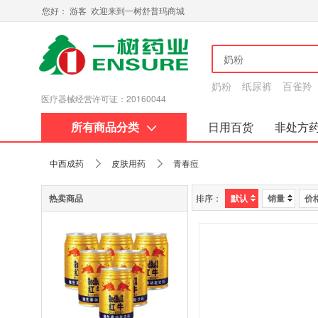
您好： 游客 欢迎来到一树舒普玛商城
奶粉
纸尿裤
百雀羚
互联网药品信息服务资格证书：黔20180015
所有商品分类
日用百货
非处方
关于我们
中西成药
皮肤用药
青春痘
热卖商品
排序：
默认
销量
价