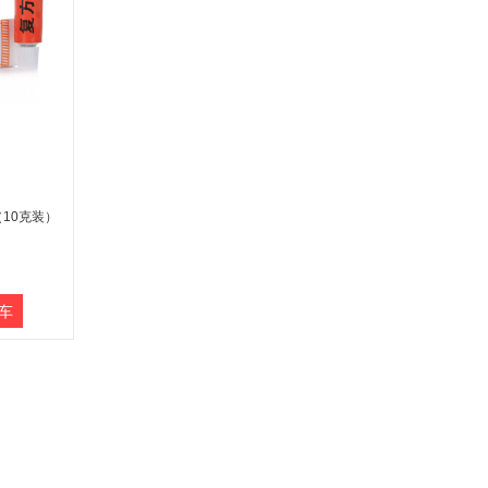
10克装）
车