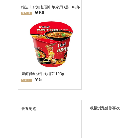
维达 抽纸细韧面巾纸家用3层100抽24包/箱 超值装 偏远地区不发货
￥60
SALE:
康师傅红烧牛肉桶面 103g
￥5
SALE:
根据浏览猜你喜欢
最近浏览