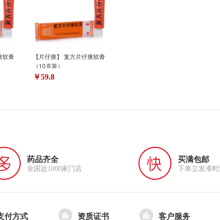
癀软膏
【片仔癀】 复方片仔癀软膏
（10克装）
￥59.8
药品齐全
买满包邮
全国近1000家门店
下单立发准时
支付方式
资质证书
客户服务