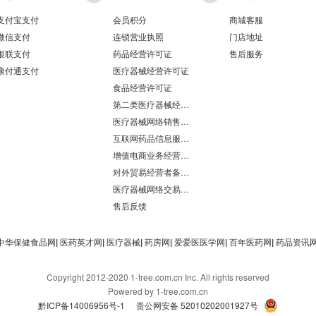
支付宝支付
会员积分
商城客服
微信支付
连锁营业执照
门店地址
银联支付
药品经营许可证
售后服务
康付通支付
医疗器械经营许可证
食品经营许可证
第二类医疗器械经营备案凭证
医疗器械网络销售备案
互联网药品信息服务资格证书
增值电商业务经营许可证
对外贸易经营者备案登记表/海关报关单位注册登记证书
医疗器械网络交易服务第三方平台备案凭证
售后反馈
中华保健食品网
|
医药英才网
|
医疗器械
|
药房网
|
爱爱医医学网
|
百年医药网
|
药品资讯
Copyright 2012-2020 1-tree.com.cn Inc. All rights reserved
Powered by 1-tree.com.cn
黔ICP备14006956号-1
贵公网安备 52010202001927号