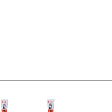
偏远地区:(含新疆、西藏、内蒙古、宁夏、海南、青海)不发货