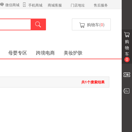
微信商城
商城客服
门店地址
售后服务
手机商城
购物车(
0
)
购
物
母婴专区
跨境电商
美妆护肤
车
0
共1个搜索结果