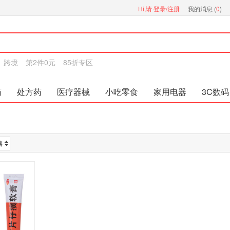
Hi,请
登录/注册
我的消息 (
0
)
跨境
第2件0元
85折专区
药
处方药
医疗器械
小吃零食
家用电器
3C数码
格