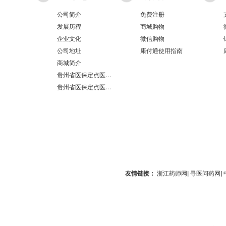
公司简介
免费注册
发展历程
商城购物
企业文化
微信购物
公司地址
康付通使用指南
商城简介
贵州省医保定点医疗机构医保服务情况表（第551分店）
贵州省医保定点医疗机构医保服务情况表（第100分店）
友情链接：
浙江药师网
|
寻医问药网
|