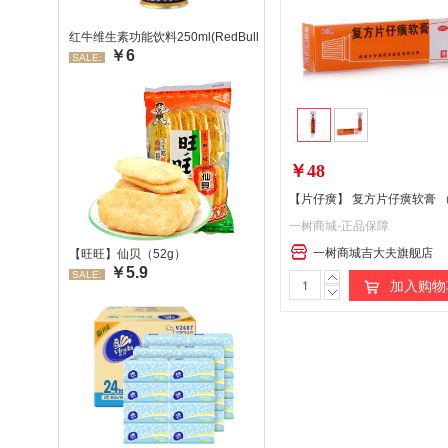
红牛维生素功能饮料250ml(RedBull/红牛)
￥6
SALE:
￥48
【片仔癀】 复方片仔癀软膏 （
一树商城-正品保障
一树商城吉大夫旗舰店
【旺旺】仙贝（52g）
￥5.9
SALE:
加入购物