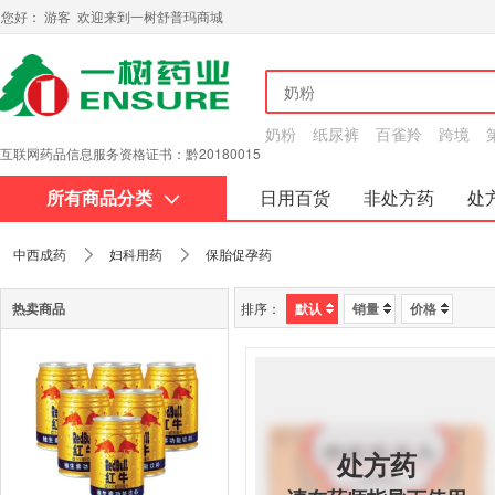
您好： 游客 欢迎来到一树舒普玛商城
奶粉
纸尿裤
百雀羚
跨境
互联网药品信息服务资格证书：黔20180015
所有商品分类
日用百货
非处方药
处
关于我们
中西成药
妇科用药
保胎促孕药
热卖商品
排序：
默认
销量
价格
处方药