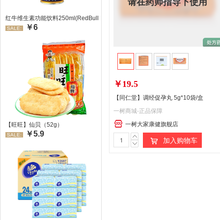
请在药师指导下使用
红牛维生素功能饮料250ml(RedBull/红牛)
￥6
SALE:
￥19.5
【同仁堂】调经促孕丸 5g*10袋/盒
一树商城-正品保障
一树大家康健旗舰店
【旺旺】仙贝（52g）
￥5.9
SALE:
加入购物车