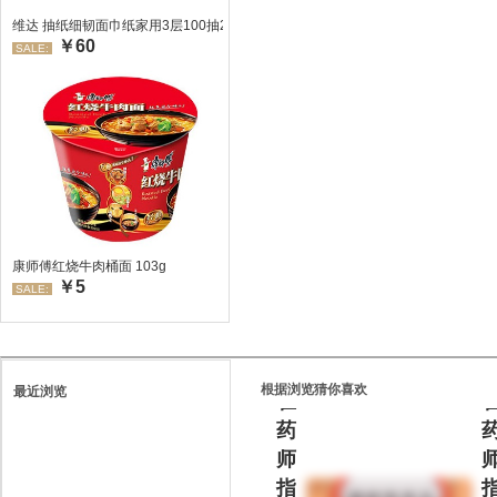
维达 抽纸细韧面巾纸家用3层100抽24包/箱 超值装 偏远地区不发货偏远地区:(
￥60
SALE:
处
康师傅红烧牛肉桶面 103g
￥5
方
SALE:
药
请
根据浏览猜你喜欢
最近浏览
在
药
师
指