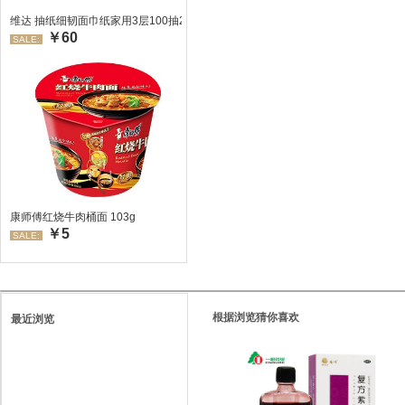
维达 抽纸细韧面巾纸家用3层100抽24包/箱 超值装 偏远地区不发货偏远地区:(
￥60
SALE:
康师傅红烧牛肉桶面 103g
￥5
SALE:
根据浏览猜你喜欢
最近浏览