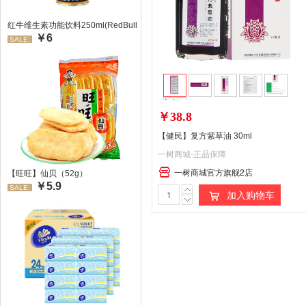
红牛维生素功能饮料250ml(RedBull/红牛)
￥6
SALE:
￥38.8
【健民】复方紫草油 30ml
一树商城-正品保障
一树商城官方旗舰2店
【旺旺】仙贝（52g）
￥5.9
SALE:
加入购物车