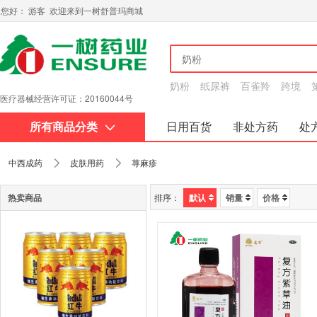
您好： 游客 欢迎来到一树舒普玛商城
奶粉
纸尿裤
百雀羚
跨境
医疗器械经营许可证：20160044号
互联网药品信息服务资格证书：黔20180015
所有商品分类
日用百货
非处方药
处
关于我们
中西成药
皮肤用药
荨麻疹
热卖商品
排序：
默认
销量
价格