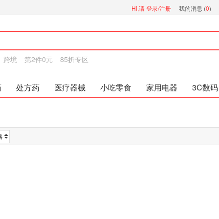
Hi,请
登录/注册
我的消息 (
0
)
跨境
第2件0元
85折专区
药
处方药
医疗器械
小吃零食
家用电器
3C数码
格