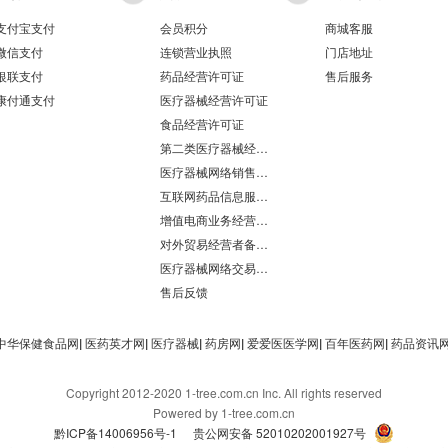
支付宝支付
会员积分
商城客服
微信支付
连锁营业执照
门店地址
银联支付
药品经营许可证
售后服务
康付通支付
医疗器械经营许可证
食品经营许可证
第二类医疗器械经营备案凭证
医疗器械网络销售备案
互联网药品信息服务资格证书
增值电商业务经营许可证
对外贸易经营者备案登记表/海关报关单位注册登记证书
医疗器械网络交易服务第三方平台备案凭证
售后反馈
中华保健食品网
|
医药英才网
|
医疗器械
|
药房网
|
爱爱医医学网
|
百年医药网
|
药品资讯
Copyright 2012-2020 1-tree.com.cn Inc. All rights reserved
Powered by 1-tree.com.cn
黔ICP备14006956号-1
贵公网安备 52010202001927号