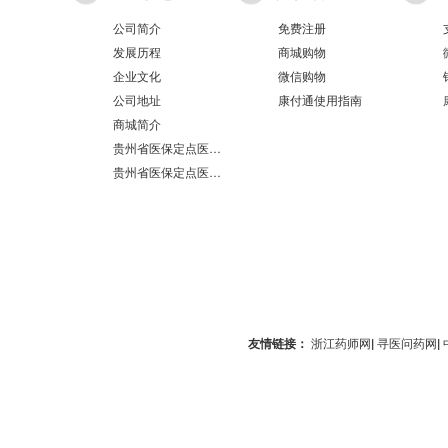
公司简介
免费注册
发展历程
商城购物
企业文化
微信购物
公司地址
康付通使用指南
商城简介
贵州省医保定点医疗机构医保服务情况表（第551分店）
贵州省医保定点医疗机构医保服务情况表（第100分店）
友情链接：
浙江药师网
|
寻医问药网
|