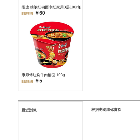
维达 抽纸细韧面巾纸家用3层100抽24包/箱 超值装 偏远地区不发货
￥60
SALE:
康师傅红烧牛肉桶面 103g
￥5
SALE:
根据浏览猜你喜欢
最近浏览