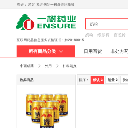
您好： 游客 欢迎来到一树舒普玛商城
奶粉
纸尿裤
百雀羚
互联网药品信息服务资格证书：黔20180015
所有商品分类
日用百货
非处方
关于我们
中西成药
外用
妇科消炎
热卖商品
排序：
默认
销量
价