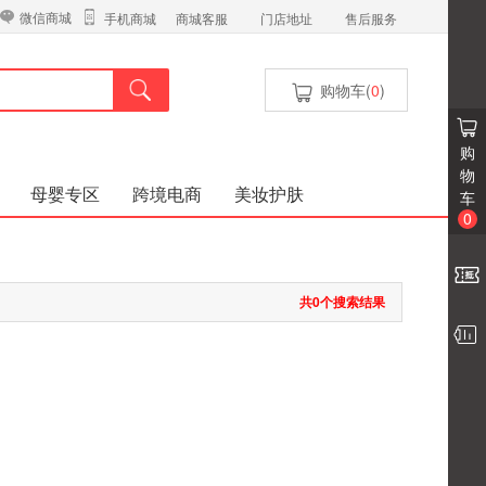
微信商城
商城客服
门店地址
售后服务
手机商城
购物车(
0
)
购
物
母婴专区
跨境电商
美妆护肤
车
0
共0个搜索结果