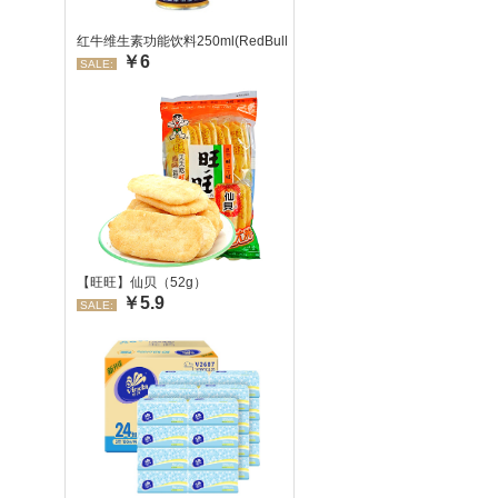
红牛维生素功能饮料250ml(RedBull/红牛)
￥6
SALE:
【旺旺】仙贝（52g）
￥5.9
SALE: