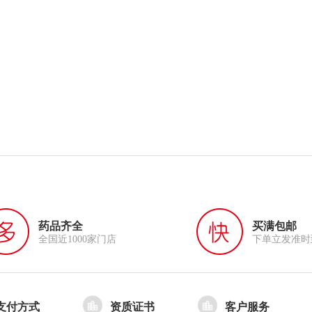
药品齐全
买满包邮
全国近1000家门店
下单立发准时
支付方式
资质证书
客户服务