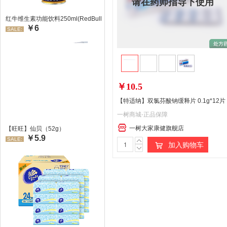
请在药师指导下使用
红牛维生素功能饮料250ml(RedBull/红牛)
￥6
SALE:
￥10.5
【特适纳】双氯芬酸钠缓释片 0.1g*12片
一树商城-正品保障
一树大家康健旗舰店
【旺旺】仙贝（52g）
￥5.9
SALE:
加入购物车