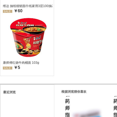
维达 抽纸细韧面巾纸家用3层100抽24包/箱 超值装 偏远地区不发货偏远地区:(
￥60
SALE:
处
康师傅红烧牛肉桶面 103g
￥5
方
SALE:
药
请
根据浏览猜你喜欢
最近浏览
在
药
师
指