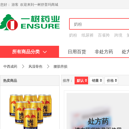
您好： 游客 欢迎来到一树舒普玛商城
奶粉
纸尿裤
百雀羚
跨境
所有商品分类
日用百货
非处方药
处
关于我们
中西成药
风湿骨伤
腰肌劳损
热卖商品
排序：
默认
销量
价格
处方药