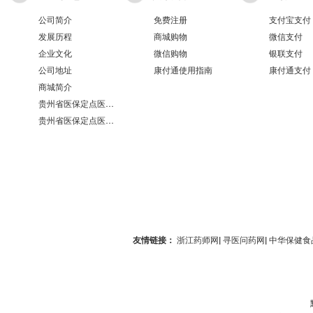
公司简介
免费注册
支付宝支付
发展历程
商城购物
微信支付
企业文化
微信购物
银联支付
公司地址
康付通使用指南
康付通支付
商城简介
贵州省医保定点医疗机构医保服务情况表（第551分店）
贵州省医保定点医疗机构医保服务情况表（第100分店）
友情链接：
浙江药师网
|
寻医问药网
|
中华保健食