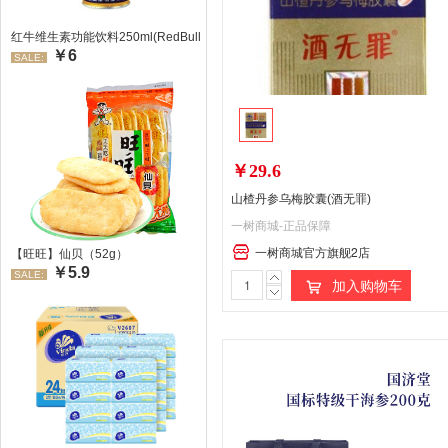
红牛维生素功能饮料250ml(RedBull/红牛)
￥6
SALE:
￥29.6
山楂丹参乌梅胶囊(酒无罪)
一树商城-正品保障
一树商城官方旗舰2店
【旺旺】仙贝（52g）
￥5.9
SALE:
加入购物车