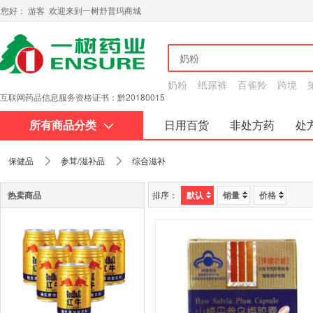
您好： 游客 欢迎来到一树舒普玛商城
奶粉
纸尿裤
百雀羚
跨境
互联网药品信息服务资格证书：黔20180015
所有商品分类
日用百货
非处方药
处
关于我们
保健品
参茸/滋补品
综合滋补
热卖商品
排序：
默认
销量
价格