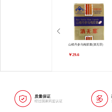
山楂丹参乌梅胶囊(酒无罪)
￥29.6
质量保证
经过国家药监认证