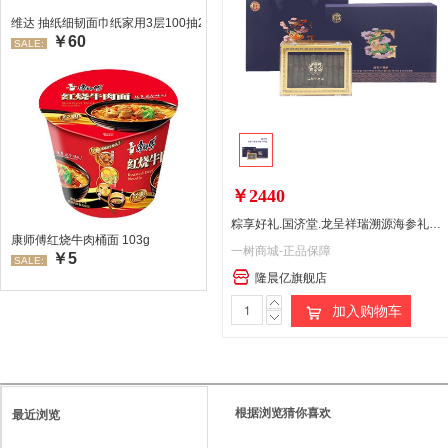
维达 抽纸细韧面巾纸家用3层100抽24包/箱 超值装 偏远地区不发货偏远地区:(
￥60
SALE:
￥2440
粽享好礼.国济堂.龙呈祥瑞溯源海参礼盒（200g）蓝色
康师傅红烧牛肉桶面 103g
一树商城-正品保障
￥5
SALE:
隆晨亿旗舰店
加入购物车
根据浏览猜你喜欢
最近浏览