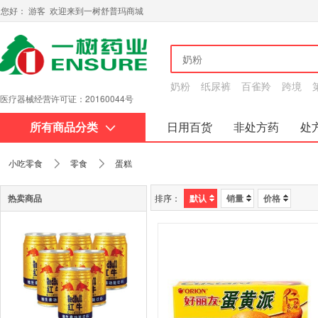
您好： 游客 欢迎来到一树舒普玛商城
奶粉
纸尿裤
百雀羚
跨境
医疗器械经营许可证：20160044号
所有商品分类
日用百货
非处方药
处
关于我们
小吃零食
零食
蛋糕
热卖商品
排序：
默认
销量
价格