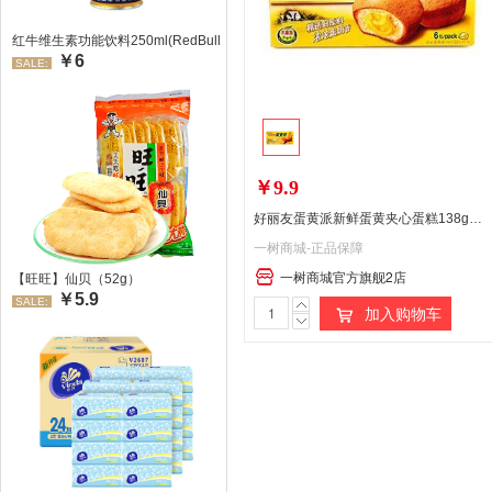
红牛维生素功能饮料250ml(RedBull/红牛)
￥6
SALE:
￥9.9
好丽友蛋黄派新鲜蛋黄夹心蛋糕138g（统）
一树商城-正品保障
一树商城官方旗舰2店
【旺旺】仙贝（52g）
￥5.9
SALE:
加入购物车