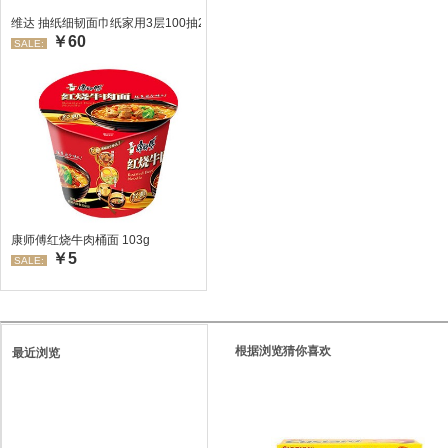
维达 抽纸细韧面巾纸家用3层100抽24包/箱 超值装 偏远地区不发货偏远地区:(
￥60
SALE:
康师傅红烧牛肉桶面 103g
￥5
SALE:
根据浏览猜你喜欢
最近浏览