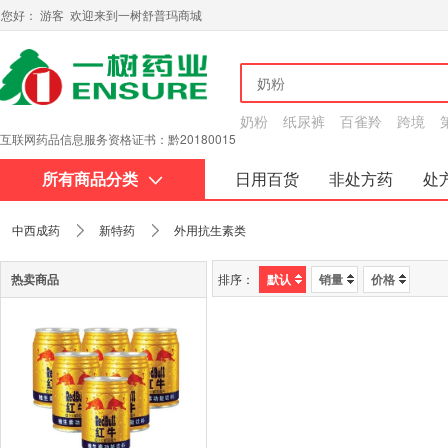
您好： 游客 欢迎来到一树舒普玛商城
奶粉
纸尿裤
百雀羚
跨境
互联网药品信息服务资格证书：黔20180015
所有商品分类
日用百货
非处方药
处
关于我们
中西成药
新特药
外用抗生素类
热卖商品
排序：
默认
销量
价格