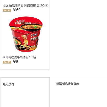
维达 抽纸细韧面巾纸家用3层100抽24包/箱 超值装 偏远地区不发货偏远地区:(
￥60
SALE:
康师傅红烧牛肉桶面 103g
￥5
SALE:
根据浏览猜你喜欢
最近浏览