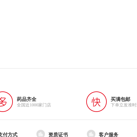
药品齐全
买满包邮
全国近1000家门店
下单立发准时
支付方式
资质证书
客户服务