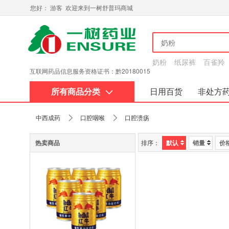
您好： 游客 欢迎来到一树舒普玛商城
奶粉
纸尿裤
百雀羚
互联网药品信息服务资格证书：黔20180015
所有商品分类
日用百货
非处方
关于我们
中西成药
口腔咽喉
口腔溃疡
热卖商品
排序：
默认
销量
价