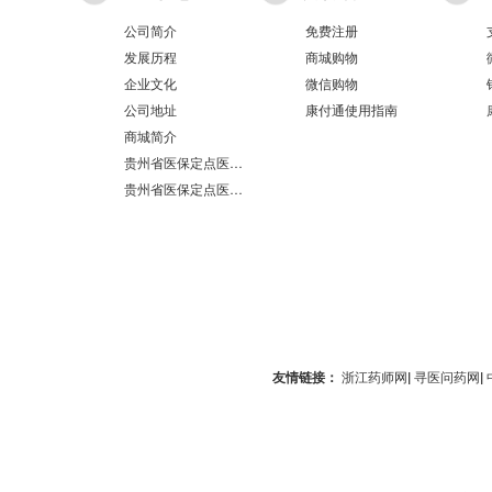
公司简介
免费注册
发展历程
商城购物
企业文化
微信购物
公司地址
康付通使用指南
商城简介
贵州省医保定点医疗机构医保服务情况表（第551分店）
贵州省医保定点医疗机构医保服务情况表（第100分店）
友情链接：
浙江药师网
|
寻医问药网
|