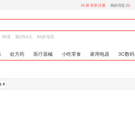
Hi,请
登录/注册
我的消息 (
0
)
跨境
第2件0元
85折专区
药
处方药
医疗器械
小吃零食
家用电器
3C数码
格