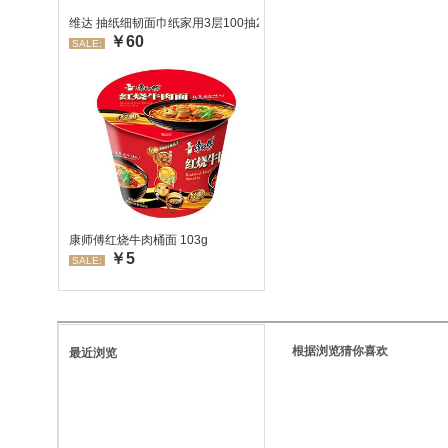
维达 抽纸细韧面巾纸家用3层100抽24包/箱 超值装 偏远地区不发货
￥60
SALE:
康师傅红烧牛肉桶面 103g
￥5
SALE:
根据浏览猜你喜欢
最近浏览