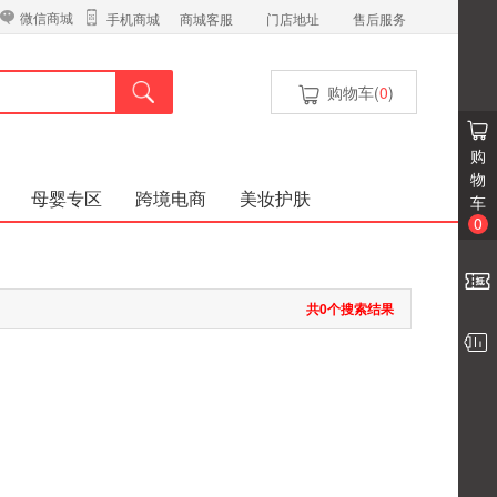
微信商城
商城客服
门店地址
售后服务
手机商城
购物车(
0
)
购
物
母婴专区
跨境电商
美妆护肤
车
0
共0个搜索结果