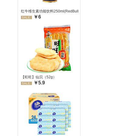
红牛维生素功能饮料250ml(RedBull/红牛)
￥6
SALE:
【旺旺】仙贝（52g）
￥5.9
SALE: