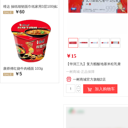
维达 抽纸细韧面巾纸家用3层100抽24包/箱 超值装 偏远地区不发货偏远地区:(
￥60
SALE:
￥15
【华润三九】复方醋酸地塞米松乳膏
康师傅红烧牛肉桶面 103g
一树商城-正品保障
￥5
SALE:
一树商城官方旗舰2店
加入购物车