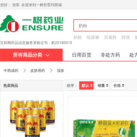
您好： 游客 欢迎来到一树舒普玛商城
奶粉
纸尿裤
百雀羚
跨境
互联网药品信息服务资格证书：黔20180015
所有商品分类
日用百货
非处方药
处
关于我们
中西成药
皮肤用药
湿疹
热卖商品
排序：
默认
销量
价格