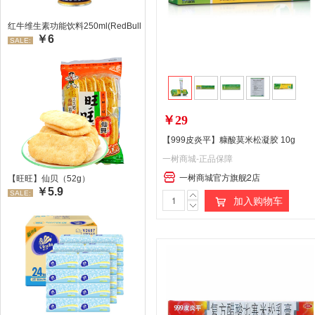
红牛维生素功能饮料250ml(RedBull/红牛)
￥6
SALE:
￥29
【999皮炎平】糠酸莫米松凝胶 10g
一树商城-正品保障
一树商城官方旗舰2店
【旺旺】仙贝（52g）
￥5.9
SALE:
加入购物车