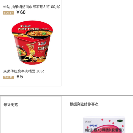
维达 抽纸细韧面巾纸家用3层100抽24包/箱 超值装 偏远地区不发货偏远地区:(
￥60
SALE:
康师傅红烧牛肉桶面 103g
￥5
SALE:
根据浏览猜你喜欢
最近浏览