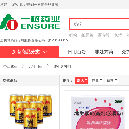
您好： 游客 欢迎来到一树舒普玛商城
奶粉
纸尿裤
百雀羚
跨境
互联网药品信息服务资格证书：黔20180015
所有商品分类
日用百货
非处方药
处
关于我们
中西成药
儿科用药
维生素补剂
热卖商品
排序：
默认
销量
价格