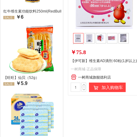
红牛维生素功能饮料250ml(RedBull/红牛)
￥6
SALE:
￥75.8
【伊可新】维生素AD滴剂 60粒(1岁以上)
一树商城-正品保障
一树商城旗舰德利店
【旺旺】仙贝（52g）
￥5.9
SALE:
加入购物车