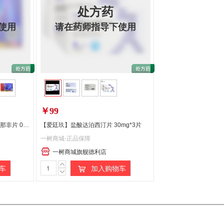
处方药
使用
请在药师指导下使用
￥99
华贵专区.【金戈】枸橼酸西地那非片 0.1g*5片
【爱廷玖】盐酸达泊西汀片 30mg*3片
一树商城-正品保障
一树商城旗舰德利店
处
处
处
车
加入购物车
方
方
方
药
药
药
请
请
请
在
在
在