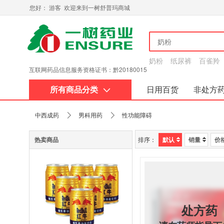
您好： 游客 欢迎来到一树舒普玛商城
奶粉
纸尿裤
百雀羚
互联网药品信息服务资格证书：黔20180015
所有商品分类
日用百货
非处方
关于我们
中西成药
男科用药
性功能障碍
热卖商品
排序：
默认
销量
价
处方药