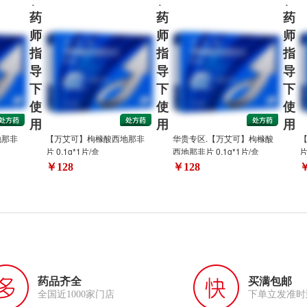
药
药
药
师
师
师
指
指
指
导
导
导
下
下
下
使
使
使
用
用
用
地那非
【万艾可】枸橼酸西地那非
华贵专区.【万艾可】枸橼酸
片 0.1g*1片/盒
西地那非片 0.1g*1片/盒
片
￥128
￥128
￥
药品齐全
买满包邮
全国近1000家门店
下单立发准时