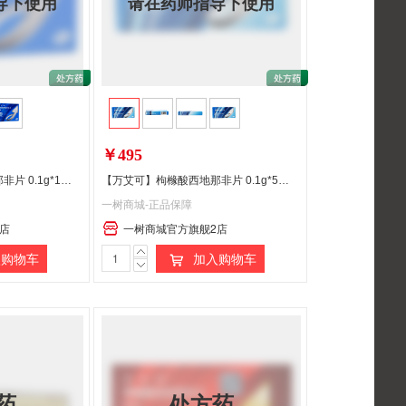
导下使用
请在药师指导下使用
￥495
【万艾可】枸橼酸西地那非片 0.1g*1片/盒
【万艾可】枸橼酸西地那非片 0.1g*5片/盒
一树商城-正品保障
店
一树商城官方旗舰2店
购物车
加入购物车
药
处方药