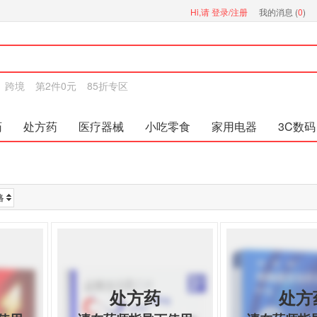
Hi,请
登录/注册
我的消息 (
0
)
跨境
第2件0元
85折专区
药
处方药
医疗器械
小吃零食
家用电器
3C数码
格
处方药
处方