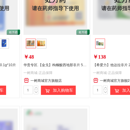
使用
请在药师指导下使用
请在药师指
偏远地区:(含新疆、西藏、内蒙古、宁夏、海南、青海)不发货
￥48
￥138
1g*10片
华贵专区.【金戈】枸橼酸西地那非片 50mg*1片/盒
【希爱力】他达拉非片 2
一树商城-正品保障
一树商城-正品保障
一树商城官方旗舰店
一树商城官方旗舰2
车
加入购物车
加入