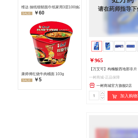
请在药师指导下
维达 抽纸细韧面巾纸家用3层100抽24包/箱 超值装 偏远地区不发货
￥60
SALE:
￥965
【万艾可】枸橼酸西地那非片 0.
康师傅红烧牛肉桶面 103g
一树商城-正品保障
￥5
SALE:
一树商城官方旗舰2店
加入购物