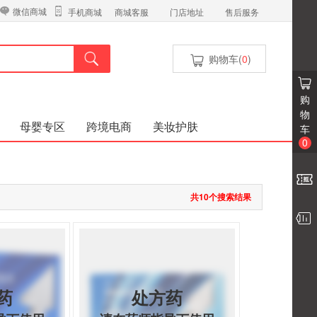
微信商城
商城客服
门店地址
售后服务
手机商城
购物车(
0
)
购
物
母婴专区
跨境电商
美妆护肤
车
0
共10个搜索结果
药
处方药