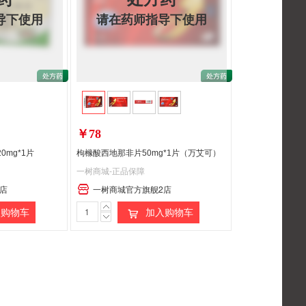
导下使用
请在药师指导下使用
￥78
0mg*1片
枸橼酸西地那非片50mg*1片（万艾可）
一树商城-正品保障
店
一树商城官方旗舰2店
购物车
加入购物车