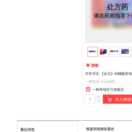
处方药
请在药师指导下
￥398
一树商城-正品保障
一树商城官方旗舰店
处
加入购物
方
药
请
根据浏览猜你喜欢
最近浏览
在