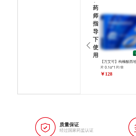
药
师
指
导
下
使
用
【万艾可】枸橼酸西
片 0.1g*1片/盒
￥128
质量保证
经过国家药监认证