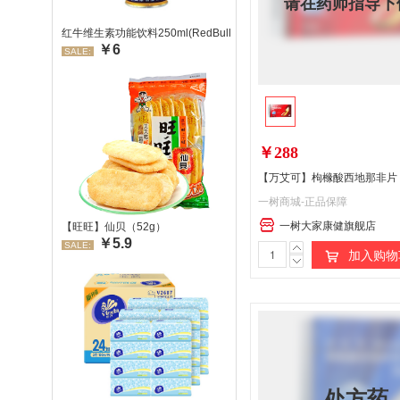
请在药师指导下
红牛维生素功能饮料250ml(RedBull/红牛)
￥6
SALE:
￥288
【万艾可】枸橼酸西地那非片 5
一树商城-正品保障
一树大家康健旗舰店
【旺旺】仙贝（52g）
￥5.9
SALE:
加入购物
处方药