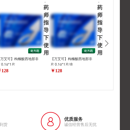
药
药
师
师
指
指
导
导
下
下
使
使
用
用
【万艾可】枸橼酸西地那非
【万艾可】枸橼酸西地那非
【万艾可】枸橼
 0.1g*1片
片 0.1g*1片/盒
片 0.1g*1片/盒
128
￥128
￥128
优质服务
到货
诚信经营售后无忧