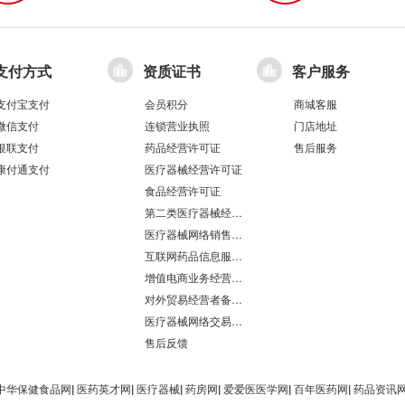
支付方式
资质证书
客户服务
支付宝支付
会员积分
商城客服
微信支付
连锁营业执照
门店地址
银联支付
药品经营许可证
售后服务
康付通支付
医疗器械经营许可证
食品经营许可证
第二类医疗器械经营备案凭证
医疗器械网络销售备案
互联网药品信息服务资格证书
增值电商业务经营许可证
对外贸易经营者备案登记表/海关报关单位注册登记证书
医疗器械网络交易服务第三方平台备案凭证
售后反馈
中华保健食品网
|
医药英才网
|
医疗器械
|
药房网
|
爱爱医医学网
|
百年医药网
|
药品资讯