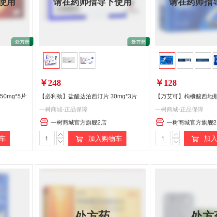
使用
请在药师指导下使用
请在药师指
￥248
￥128
0mg*5片
【必利劲】盐酸达泊西汀片 30mg*3片
一树商城-正品保障
一树商城-正品保障
一树商城官方旗舰2店
一树商城官方旗舰2
车
加入购物车
加入
处方药
处方