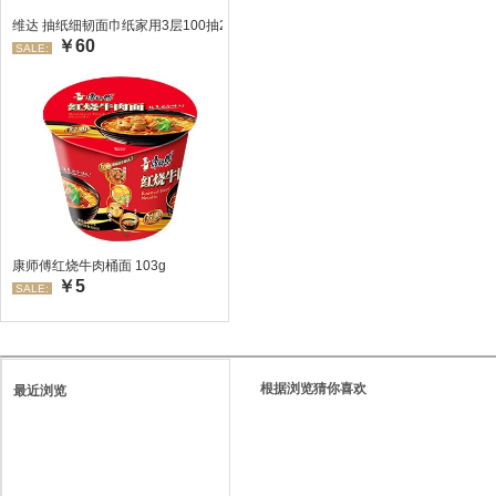
维达 抽纸细韧面巾纸家用3层100抽24包/箱 超值装 偏远地区不发货偏远地区:(
￥60
SALE:
康师傅红烧牛肉桶面 103g
￥5
SALE:
根据浏览猜你喜欢
最近浏览