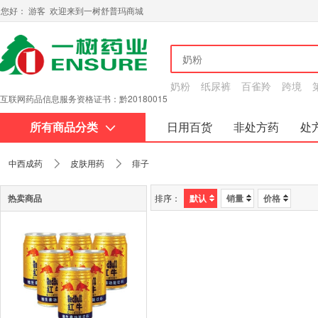
您好： 游客 欢迎来到一树舒普玛商城
奶粉
纸尿裤
百雀羚
跨境
互联网药品信息服务资格证书：黔20180015
所有商品分类
日用百货
非处方药
处
关于我们
中西成药
皮肤用药
痱子
热卖商品
排序：
默认
销量
价格