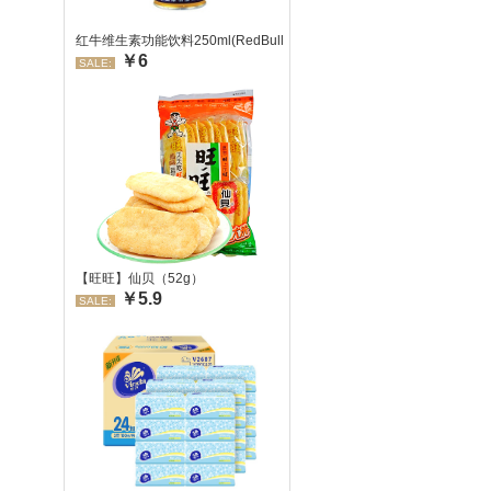
红牛维生素功能饮料250ml(RedBull/红牛)
￥6
SALE:
【旺旺】仙贝（52g）
￥5.9
SALE: