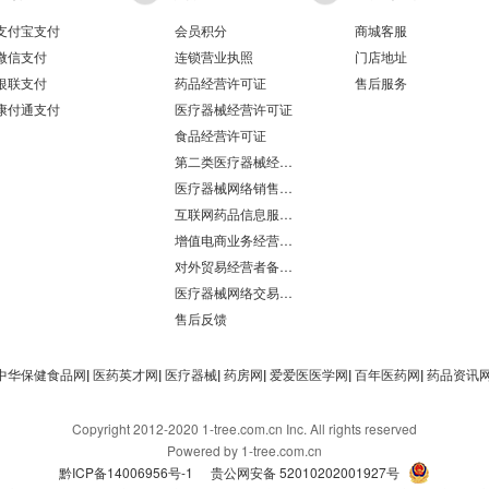
支付宝支付
会员积分
商城客服
微信支付
连锁营业执照
门店地址
银联支付
药品经营许可证
售后服务
康付通支付
医疗器械经营许可证
食品经营许可证
第二类医疗器械经营备案凭证
医疗器械网络销售备案
互联网药品信息服务资格证书
增值电商业务经营许可证
对外贸易经营者备案登记表/海关报关单位注册登记证书
医疗器械网络交易服务第三方平台备案凭证
售后反馈
中华保健食品网
|
医药英才网
|
医疗器械
|
药房网
|
爱爱医医学网
|
百年医药网
|
药品资讯
Copyright 2012-2020 1-tree.com.cn Inc. All rights reserved
Powered by 1-tree.com.cn
黔ICP备14006956号-1
贵公网安备 52010202001927号