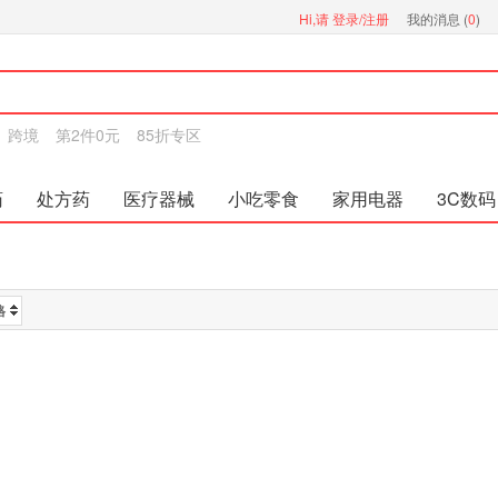
Hi,请
登录/注册
我的消息 (
0
)
跨境
第2件0元
85折专区
药
处方药
医疗器械
小吃零食
家用电器
3C数码
格