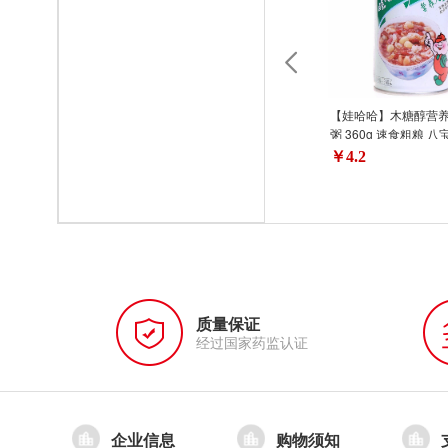
【娃哈哈】木糖醇营
粥 360g 速食粗粮 八
￥4.2
质量保证
经过国家药监认证
企业信息
购物须知