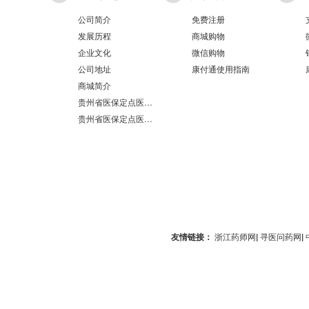
公司简介
免费注册
发展历程
商城购物
企业文化
微信购物
公司地址
康付通使用指南
商城简介
贵州省医保定点医疗机构医保服务情况表（第551分店）
贵州省医保定点医疗机构医保服务情况表（第100分店）
友情链接：
浙江药师网
|
寻医问药网
|