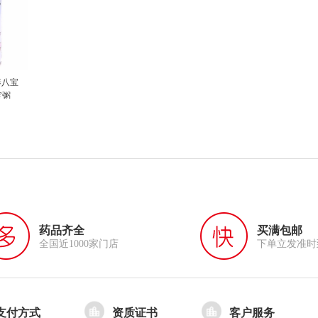
养八宝
宝粥
药品齐全
买满包邮
全国近1000家门店
下单立发准时
支付方式
资质证书
客户服务