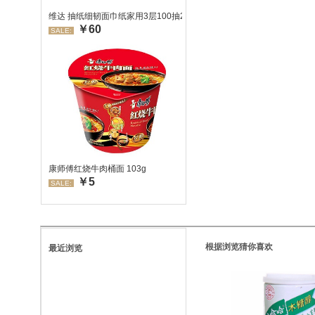
维达 抽纸细韧面巾纸家用3层100抽24包/箱 超值装 偏远地区不发货
￥60
SALE:
康师傅红烧牛肉桶面 103g
￥5
SALE:
根据浏览猜你喜欢
最近浏览