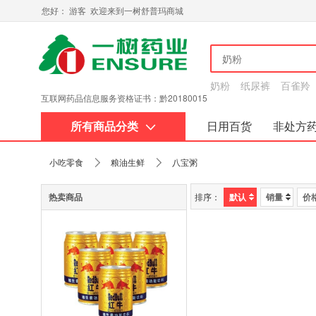
您好： 游客 欢迎来到一树舒普玛商城
奶粉
纸尿裤
百雀羚
互联网药品信息服务资格证书：黔20180015
所有商品分类
日用百货
非处方
关于我们
小吃零食
粮油生鲜
八宝粥
热卖商品
排序：
默认
销量
价