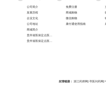
公司简介
免费注册
发展历程
商城购物
企业文化
微信购物
公司地址
康付通使用指南
商城简介
贵州省医保定点医疗机构医保服务情况表（第551分店）
贵州省医保定点医疗机构医保服务情况表（第100分店）
友情链接：
浙江药师网
|
寻医问药网
|