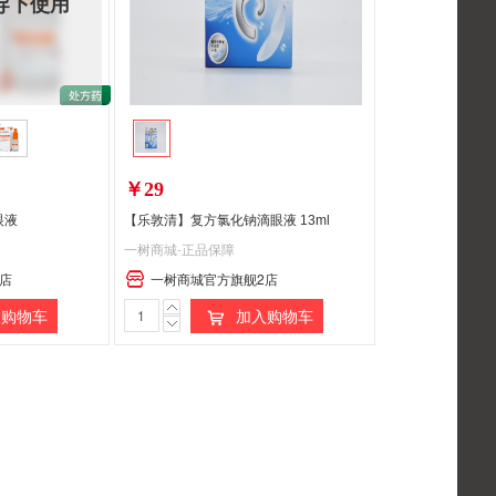
导下使用
￥29
眼液
【乐敦清】复方氯化钠滴眼液 13ml
一树商城-正品保障
店
一树商城官方旗舰2店
购物车
加入购物车