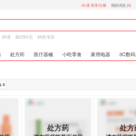
Hi,请
登录/注册
我的消息 (
0
)
跨境
第2件0元
85折专区
药
处方药
医疗器械
小吃零食
家用电器
3C数码
格
处方药
处方