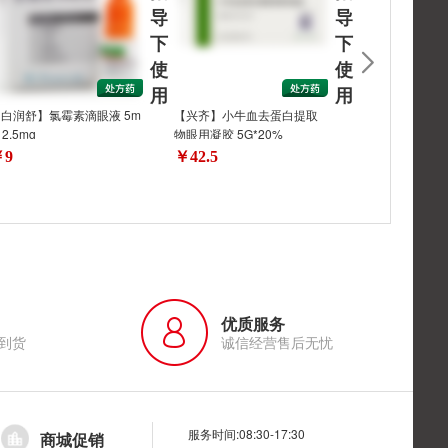
导
导
下
下
使
使
用
用
白润舒】氯霉素滴眼液 5m
【兴齐】小牛血去蛋白提取
【兴齐】小牛血
:12.5mg
物眼用凝胶 5G*20%
物眼用凝胶 5G*
￥9
￥42.5
￥40
优质服务
到货
诚信经营售后无忧
服务时间:08:30-17:30
商城促销