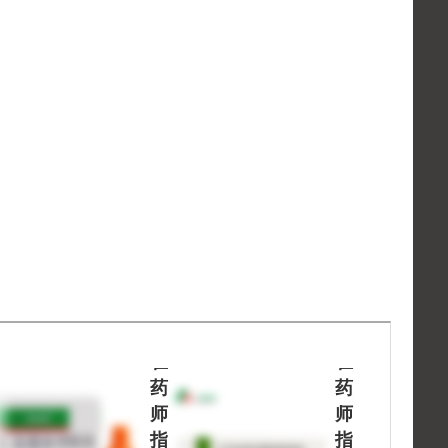
处
处
方
方
药
药
请
请
在
在
药
药
师
师
指
指