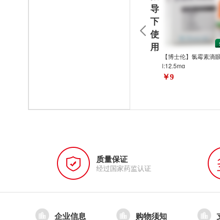
导
下
使
用
【博士伦】氯霉素滴眼
l:12.5mg
￥9
质量保证
经过国家药监认证
企业信息
购物须知