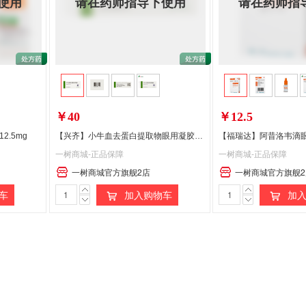
使用
请在药师指导下使用
请在药师指
￥40
￥12.5
2.5mg
【兴齐】小牛血去蛋白提取物眼用凝胶 5G*20%
【福瑞达】阿昔洛韦滴
一树商城-正品保障
一树商城-正品保障
一树商城官方旗舰2店
一树商城官方旗舰2
车
加入购物车
加入