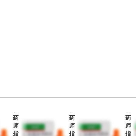
偏远地区:(含新疆、西藏、内蒙古、宁夏、海南、青海)不发货
处
处
处
方
方
方
药
药
药
请
请
请
在
在
在
药
药
药
师
师
师
指
指
指