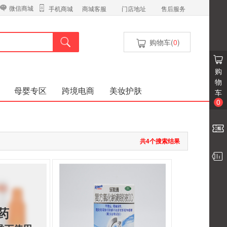
微信商城
商城客服
门店地址
售后服务
手机商城
购物车(
0
)
购
物
母婴专区
跨境电商
美妆护肤
车
0
共4个搜索结果
药