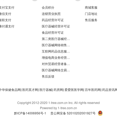
支付宝支付
会员积分
商城客服
微信支付
连锁营业执照
门店地址
银联支付
药品经营许可证
售后服务
康付通支付
医疗器械经营许可证
食品经营许可证
第二类医疗器械经营备案凭证
医疗器械网络销售备案
互联网药品信息服务资格证书
增值电商业务经营许可证
对外贸易经营者备案登记表/海关报关单位注册登记证书
医疗器械网络交易服务第三方平台备案凭证
售后反馈
中华保健食品网
|
医药英才网
|
医疗器械
|
药房网
|
爱爱医医学网
|
百年医药网
|
药品资讯
Copyright 2012-2020 1-tree.com.cn Inc. All rights reserved
Powered by 1-tree.com.cn
黔ICP备14006956号-1
贵公网安备 52010202001927号