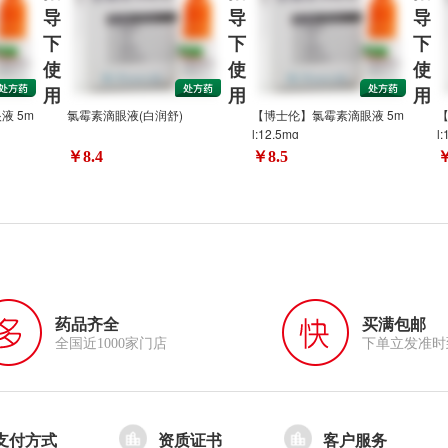
导
导
导
下
下
下
使
使
使
用
用
用
液 5m
氯霉素滴眼液(白润舒)
【博士伦】氯霉素滴眼液 5m
【
l:12.5mg
l
￥8.4
￥8.5
药品齐全
买满包邮
全国近1000家门店
下单立发准时
支付方式
资质证书
客户服务