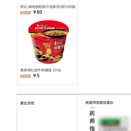
维达 抽纸细韧面巾纸家用3层100抽24包/箱 超值装 偏远地区不发货
￥60
SALE:
处
康师傅红烧牛肉桶面 103g
￥5
方
SALE:
药
请
根据浏览猜你喜欢
最近浏览
在
药
师
指