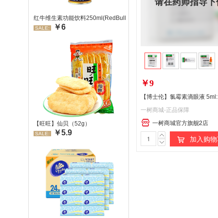
请在药师指导下
红牛维生素功能饮料250ml(RedBull/红牛)
￥6
SALE:
￥9
【博士伦】氯霉素滴眼液 5ml:1
一树商城-正品保障
一树商城官方旗舰2店
【旺旺】仙贝（52g）
￥5.9
SALE:
加入购物