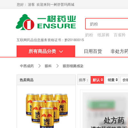
您好： 游客 欢迎来到一树舒普玛商城
奶粉
纸尿裤
百雀羚
互联网药品信息服务资格证书：黔20180015
所有商品分类
日用百货
非处方
关于我们
中西成药
眼科
眼部细菌感染
热卖商品
排序：
默认
销量
价
处方药