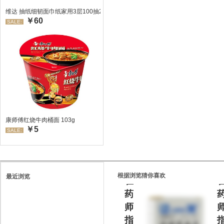
维达 抽纸细韧面巾纸家用3层100抽24包/箱 超值装 偏远地区不发货偏远地区:(
￥60
SALE:
处
康师傅红烧牛肉桶面 103g
￥5
方
SALE:
药
请
根据浏览猜你喜欢
最近浏览
在
药
师
指