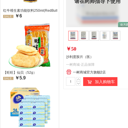
请在药师指导下使用
红牛维生素功能饮料250ml(RedBull/红牛)
￥6
SALE:
￥50
沙利度胺片（医）
一树商城-正品保障
一树商城官方旗舰2店
【旺旺】仙贝（52g）
￥5.9
SALE:
加入购物车