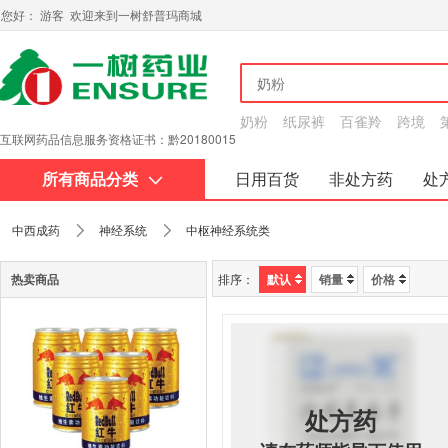
您好： 游客 欢迎来到一树舒普玛商城
奶粉
纸尿裤
百雀羚
跨境
互联网药品信息服务资格证书：黔20180015
所有商品分类
日用百货
非处方药
处
关于我们
中西成药
神经系统
中枢神经系统类
热卖商品
排序：
默认
销量
价格
处方药