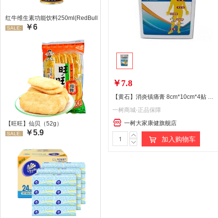
红牛维生素功能饮料250ml(RedBull/红牛)
￥6
SALE:
￥7.8
【黄石】消炎镇痛膏 8cm*10cm*4贴 风湿痛 关节痛
一树商城-正品保障
一树大家康健旗舰店
【旺旺】仙贝（52g）
￥5.9
SALE:
加入购物车