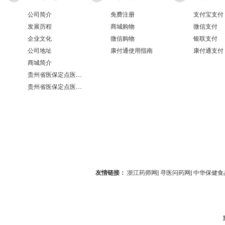
公司简介
免费注册
支付宝支付
发展历程
商城购物
微信支付
企业文化
微信购物
银联支付
公司地址
康付通使用指南
康付通支付
商城简介
贵州省医保定点医疗机构医保服务情况表（第551分店）
贵州省医保定点医疗机构医保服务情况表（第100分店）
友情链接：
浙江药师网
|
寻医问药网
|
中华保健食