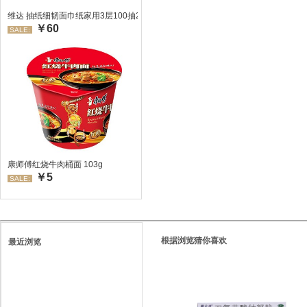
维达 抽纸细韧面巾纸家用3层100抽24包/箱 超值装 偏远地区不发货偏远地区:(
￥60
SALE:
康师傅红烧牛肉桶面 103g
￥5
SALE:
根据浏览猜你喜欢
最近浏览