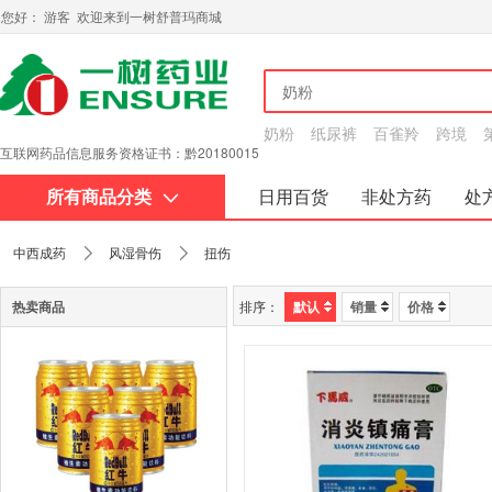
您好： 游客 欢迎来到一树舒普玛商城
奶粉
纸尿裤
百雀羚
跨境
互联网药品信息服务资格证书：黔20180015
所有商品分类
日用百货
非处方药
处
关于我们
中西成药
风湿骨伤
扭伤
热卖商品
排序：
默认
销量
价格