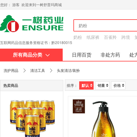
您好： 游客 欢迎来到一树舒普玛商城
奶粉
纸尿裤
百雀羚
跨境
互联网药品信息服务资格证书：黔20180015
所有商品分类
日用百货
非处方药
处
关于我们
洗护用品
清洁工具
头发清洁/装扮
热卖商品
排序：
默认
销量
价格