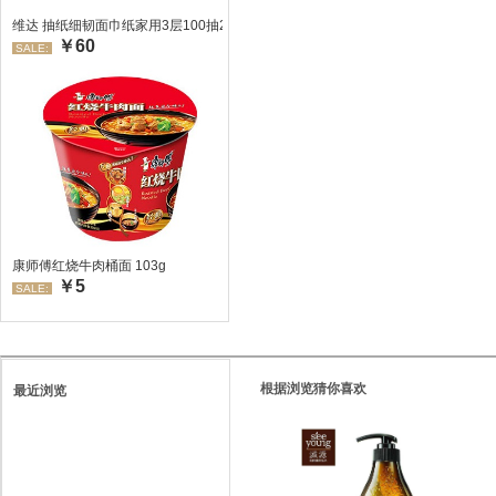
维达 抽纸细韧面巾纸家用3层100抽24包/箱 超值装 偏远地区不发货偏远地区:(
￥60
SALE:
康师傅红烧牛肉桶面 103g
￥5
SALE:
根据浏览猜你喜欢
最近浏览