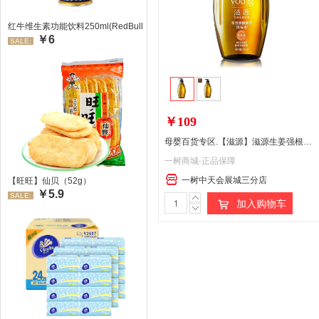
红牛维生素功能饮料250ml(RedBull/红牛)
￥6
SALE:
￥109
母婴百货专区.【滋源】滋源生姜强根健发洗头水(油性头皮)535ml
一树商城-正品保障
一树中天会展城三分店
【旺旺】仙贝（52g）
￥5.9
SALE:
加入购物车