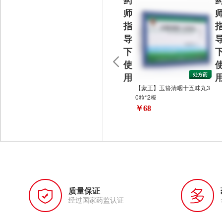
药
师
指
导
下
使
用
【蒙王】玉簪清咽十五味丸3
0粒*2板
￥68
质量保证
经过国家药监认证