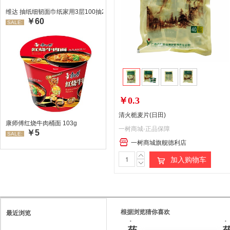
维达 抽纸细韧面巾纸家用3层100抽24包/箱 超值装 偏远地区不发货偏远地区:(
￥60
SALE:
￥0.3
清火栀麦片(日田)
康师傅红烧牛肉桶面 103g
一树商城-正品保障
￥5
SALE:
一树商城旗舰德利店
处
加入购物车
方
药
请
根据浏览猜你喜欢
最近浏览
在