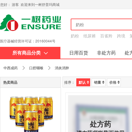
您好： 游客 欢迎来到一树舒普玛商城
奶粉
纸尿裤
百雀羚
跨境
医疗器械经营许可证：20160044号
所有商品分类
日用百货
非处方药
处
关于我们
中西成药
口腔咽喉
消炎消肿
热卖商品
排序：
默认
销量
价格
处方药