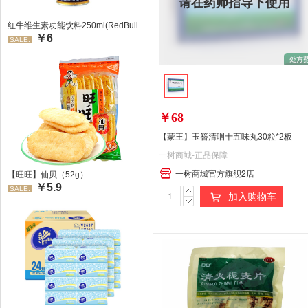
请在药师指导下使用
红牛维生素功能饮料250ml(RedBull/红牛)
￥6
SALE:
￥68
【蒙王】玉簪清咽十五味丸30粒*2板
一树商城-正品保障
一树商城官方旗舰2店
【旺旺】仙贝（52g）
￥5.9
SALE:
加入购物车