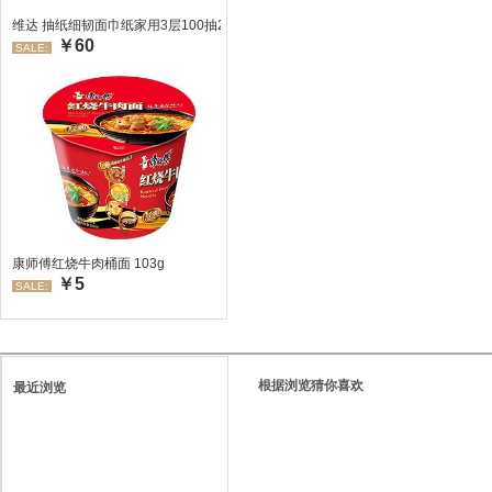
维达 抽纸细韧面巾纸家用3层100抽24包/箱 超值装 偏远地区不发货偏远地区:(
￥60
SALE:
康师傅红烧牛肉桶面 103g
￥5
SALE:
根据浏览猜你喜欢
最近浏览