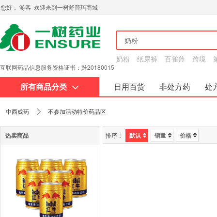
您好： 游客 欢迎来到一树舒普玛商城
奶粉
纸尿裤
百雀羚
跨境
互联网药品信息服务资格证书：黔20180015
所有商品分类
日用百货
非处方药
处
关于我们
中西成药
不参加活动特价药品区
热卖商品
排序：
默认
销量
价格