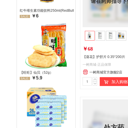
请在药师指导下
红牛维生素功能饮料250ml(RedBull/红牛)
￥6
SALE:
￥68
【葵花】护肝片 0.35*200片
一树商城-正品保障
一树商城官方旗舰2店
【旺旺】仙贝（52g）
￥5.9
SALE:
加入购物
处方药