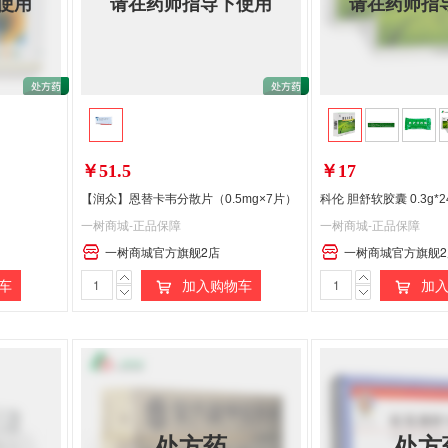
使用
请在药师指导下使用
请在药师指
￥51.5
￥17
【润众】恩替卡韦分散片（0.5mg×7片）
科伦 胆舒软胶囊 0.3g*2
一树商城-正品保障
一树商城-正品保障
一树商城官方旗舰2店
一树商城官方旗舰2
车
加入购物车
加入
处方药
处方