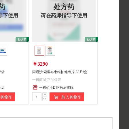
药
处方药
导下使用
请在药师指导下使用
￥3290
2袋
丙通沙 索磷布韦维帕他韦片 28片/盒
一树商城-正品保障
分店
一树药业DTP药房旗舰
处
处
购物车
加入购物车
方
方
药
药
请
请
在
在