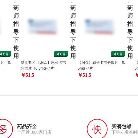
药
药
药
师
师
师
指
指
指
导
导
导
下
下
下
使
使
使
用
用
用
片（0.
华贵专区.【润众】恩替卡韦
【润众】恩替卡韦分散片（0.
【
分散片（0.5mg×7片）
5mg×7片）
5
￥51.5
￥51.5
￥
药品齐全
买满包邮
全国近1000家门店
下单立发准时