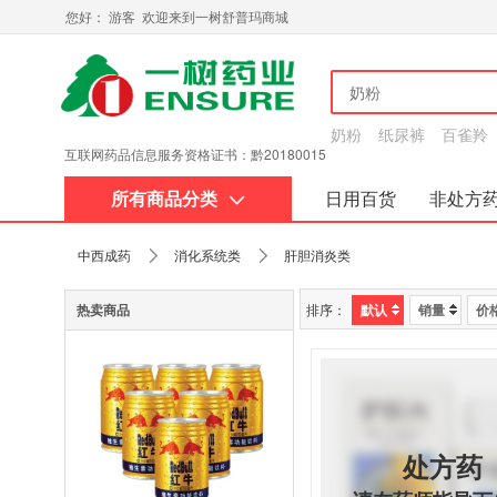
您好： 游客 欢迎来到一树舒普玛商城
奶粉
纸尿裤
百雀羚
互联网药品信息服务资格证
第二类医疗器械经营备案凭证
书：黔20180015
所有商品分类
日用百货
非处方
关于我们
中西成药
消化系统类
肝胆消炎类
热卖商品
排序：
默认
销量
价
处方药