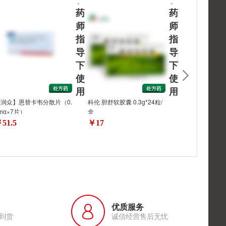
药
药
师
师
指
指
导
导
下
下
使
使
用
用
润众】恩替卡韦分散片（0.
科伦 胆舒软胶囊 0.3g*24粒/
华贵专区.科伦 胆
mg×7片）
盒
3g*24粒/盒
51.5
￥17
￥17
优质服务
到货
诚信经营售后无忧