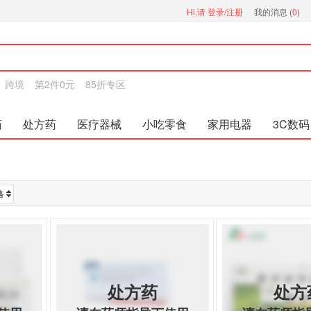
Hi,请
登录/注册
我的消息 (
0
)
跨境
第2件0元
85折专区
药
处方药
医疗器械
小吃零食
家用电器
3C数码
格
处方药
处方