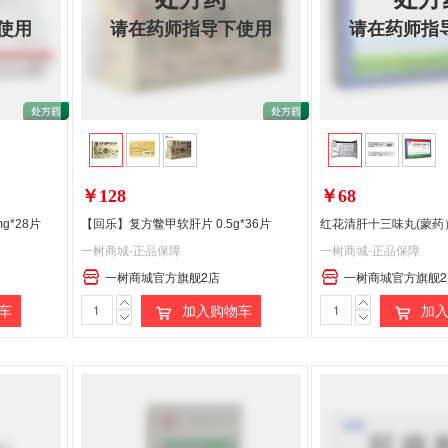
使用
请在药师指导下使用
请在药师指
偏远地区:(含新疆、西藏、内蒙古、宁夏、海南、青海)不发货
￥128
￥68
g*28片
【回乐】复方鳖甲软肝片 0.5g*36片
红花清肝十三味丸(蒙药
一树商城-正品保障
一树商城-正品保障
一树商城官方旗舰2店
一树商城官方旗舰2
车
加入购物车
加入