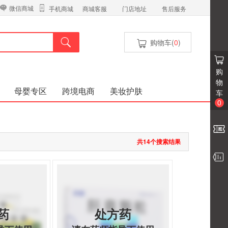
微信商城
商城客服
门店地址
售后服务
手机商城
购物车(
0
)
购
物
母婴专区
跨境电商
美妆护肤
车
0
共14个搜索结果
药
处方药