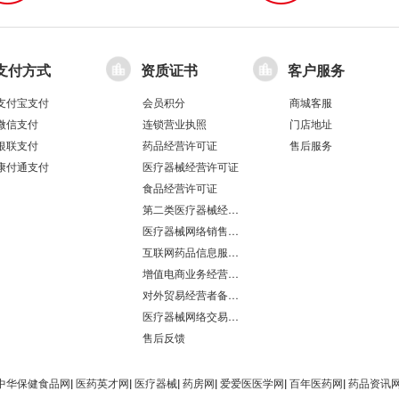
支付方式
资质证书
客户服务
支付宝支付
会员积分
商城客服
微信支付
连锁营业执照
门店地址
银联支付
药品经营许可证
售后服务
康付通支付
医疗器械经营许可证
食品经营许可证
第二类医疗器械经营备案凭证
医疗器械网络销售备案
互联网药品信息服务资格证书
增值电商业务经营许可证
对外贸易经营者备案登记表/海关报关单位注册登记证书
医疗器械网络交易服务第三方平台备案凭证
售后反馈
中华保健食品网
|
医药英才网
|
医疗器械
|
药房网
|
爱爱医医学网
|
百年医药网
|
药品资讯