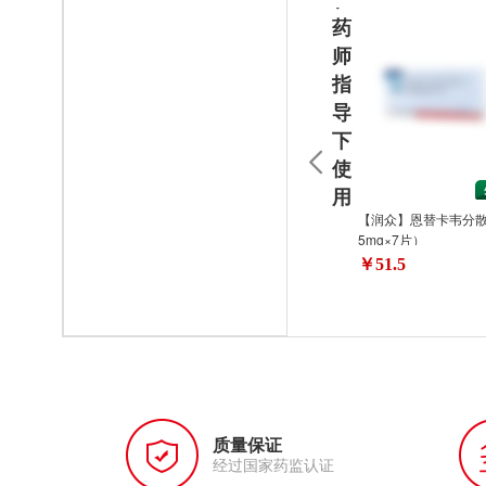
药
师
指
导
下
使
用
【润众】恩替卡韦分散
5mg×7片）
￥51.5
质量保证
经过国家药监认证