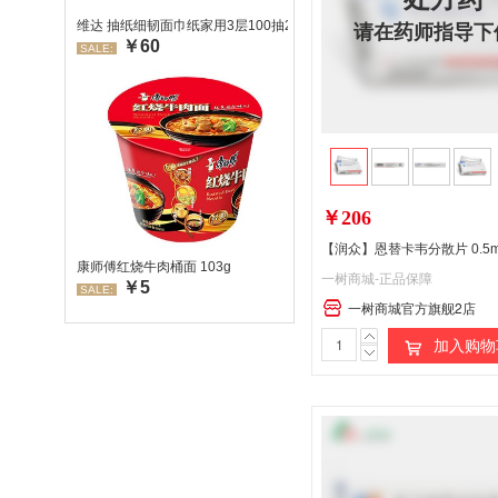
请在药师指导下
维达 抽纸细韧面巾纸家用3层100抽24包/箱 超值装 偏远地区不发货
￥60
SALE:
￥206
【润众】恩替卡韦分散片 0.5m
康师傅红烧牛肉桶面 103g
一树商城-正品保障
￥5
SALE:
一树商城官方旗舰2店
加入购物