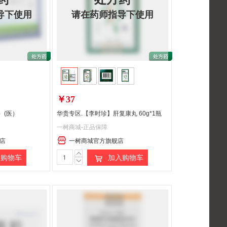
导下使用
请在药师指导下使用
￥37
）(医）
华贵专区.【李时珍】肝复康丸 60g*1瓶
一树商城-正品保障
店
一树商城官方旗舰店
购物车
加入购物车