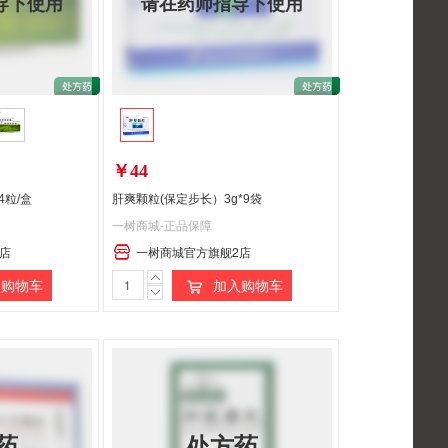
导下使用
请在药师指导下使用
￥44
4粒/盒
肝爽颗粒(保定步长）3g*9袋
一树商城-正品保障
店
一树商城官方旗舰2店
购物车
加入购物车
药
处方药