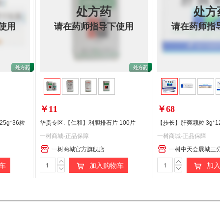
处方药
处方
使用
请在药师指导下使用
请在药师指
￥11
￥68
5g*36粒
华贵专区.【仁和】利胆排石片 100片
【步长】肝爽颗粒 3g*1
一树商城-正品保障
一树商城-正品保障
一树商城官方旗舰店
一树中天会展城三
处
处
处
车
加入购物车
加入
方
方
方
药
药
药
请
请
请
在
在
在