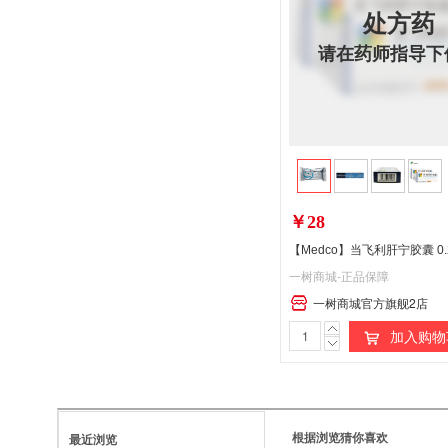
处方药
请在药师指导下
￥28
【Medco】当飞利肝宁胶囊 0.2
一树商城-正品保障
一树商城官方旗舰2店
处
加入购物
方
药
请
根据浏览猜你喜欢
最近浏览
在