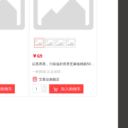
￥69
以黑养黑，六味滋补营养芝麻核桃糕500g/盒
一树商城-正品保障
艾慕达旗舰店
购物车
加入购物车