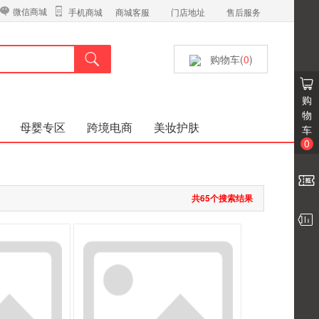
微信商城
商城客服
门店地址
售后服务
手机商城
购物车(
0
)
购
物
母婴专区
跨境电商
美妆护肤
车
0
共65个搜索结果