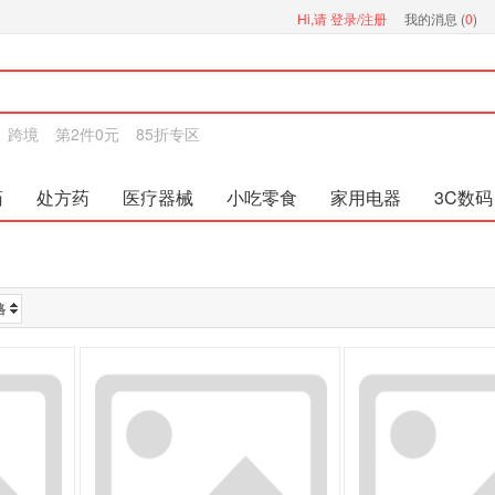
Hi,请
登录/注册
我的消息 (
0
)
跨境
第2件0元
85折专区
药
处方药
医疗器械
小吃零食
家用电器
3C数码
格