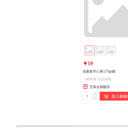
￥59
花蜜家开心果175g/罐
一树商城-正品保障
艾慕达旗舰店
加入购物