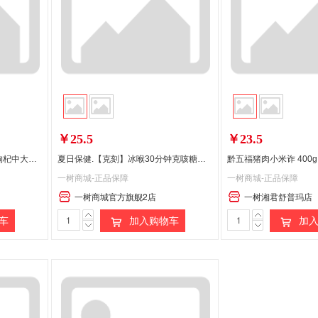
偏远地区:(含新疆、西藏、内蒙古、宁夏、海南、青海)不发货
￥25.5
￥23.5
李佳琦热卖2盒杞里香青海黑枸杞中大果120g/盒正品格尔木枸杞子正宗泡水泡茶泡酒干吃
夏日保健.【克刻】冰喉30分钟克咳糖（无糖） 40g/盒（约16粒）
黔五福猪肉小米诈 400g
一树商城-正品保障
一树商城-正品保障
一树商城官方旗舰2店
一树湘君舒普玛店
车
加入购物车
加入