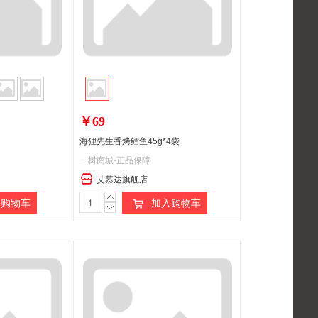
￥69
海狸先生香烤鳕鱼45g*4袋
一树商城-正品保障
艾慕达旗舰店
购物车
加入购物车