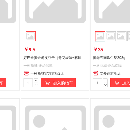
￥9.5
￥35
好巴食黄金虎皮豆干（青花椒味+麻辣味）180g
黄老五南瓜仁酥208g
一树商城-正品保障
一树商城-正品保障
一树商城官方旗舰2店
艾慕达旗舰店
车
加入购物车
加入