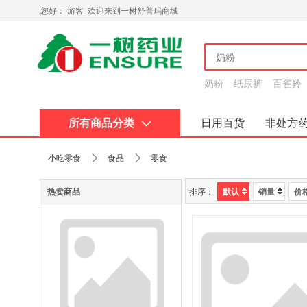
您好： 游客 欢迎来到一树舒普玛商城
奶粉
纸尿裤
百雀羚
所有商品分类
日用百货
非处方
关于我们
小吃零食
食品
零食
热卖商品
排序：
默认
销量
价