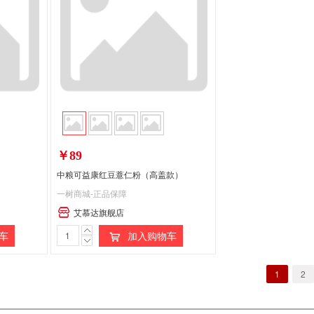
￥89
中粮可益康红豆薏仁粉（高盖款）
一树商城-正品保障
艾慕达旗舰店
车
加入购物车
1
2