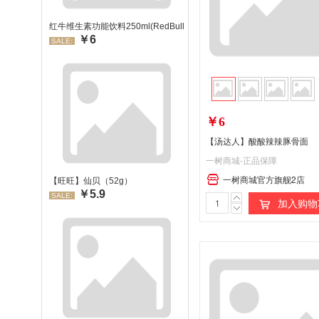
红牛维生素功能饮料250ml(RedBull/红牛)
￥6
SALE:
￥6
【汤达人】酸酸辣辣豚骨面
一树商城-正品保障
一树商城官方旗舰2店
【旺旺】仙贝（52g）
￥5.9
SALE:
加入购物