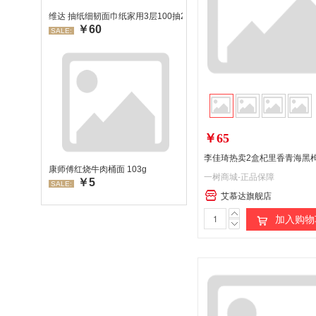
维达 抽纸细韧面巾纸家用3层100抽24包/箱 超值装 偏远地区不发货
￥60
SALE:
￥65
康师傅红烧牛肉桶面 103g
一树商城-正品保障
￥5
SALE:
艾慕达旗舰店
加入购物