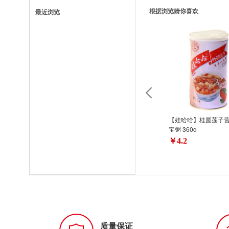
根据浏览猜你喜欢
最近浏览
【娃哈哈】桂圆莲子
宝粥 360g
￥4.2
质量保证