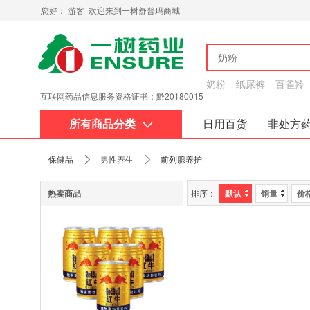
您好： 游客 欢迎来到一树舒普玛商城
奶粉
纸尿裤
百雀羚
互联网药品信息服务资格证书：黔20180015
所有商品分类
日用百货
非处方
关于我们
保健品
男性养生
前列腺养护
热卖商品
排序：
默认
销量
价