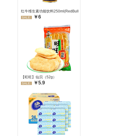
红牛维生素功能饮料250ml(RedBull/红牛)
￥6
SALE:
【旺旺】仙贝（52g）
￥5.9
SALE: