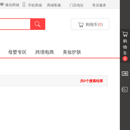
微信商城
商城客服
门店地址
售后服务
手机商城
购物车(
0
)
购
物
母婴专区
跨境电商
美妆护肤
车
0
共0个搜索结果