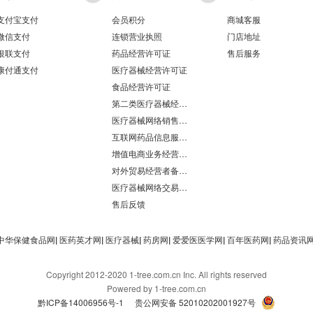
支付宝支付
会员积分
商城客服
微信支付
连锁营业执照
门店地址
银联支付
药品经营许可证
售后服务
康付通支付
医疗器械经营许可证
食品经营许可证
第二类医疗器械经营备案凭证
医疗器械网络销售备案
互联网药品信息服务资格证书
增值电商业务经营许可证
对外贸易经营者备案登记表/海关报关单位注册登记证书
医疗器械网络交易服务第三方平台备案凭证
售后反馈
中华保健食品网
|
医药英才网
|
医疗器械
|
药房网
|
爱爱医医学网
|
百年医药网
|
药品资讯
Copyright 2012-2020 1-tree.com.cn Inc. All rights reserved
Powered by 1-tree.com.cn
黔ICP备14006956号-1
贵公网安备 52010202001927号