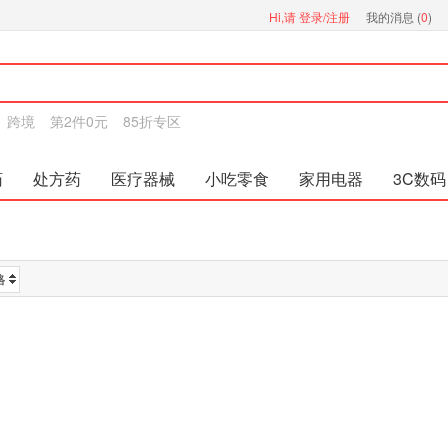
Hi,请
登录/注册
我的消息 (
0
)
跨境
第2件0元
85折专区
药
处方药
医疗器械
小吃零食
家用电器
3C数码
格