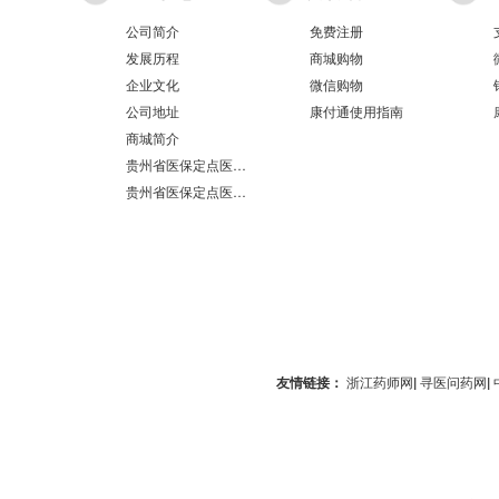
公司简介
免费注册
发展历程
商城购物
企业文化
微信购物
公司地址
康付通使用指南
商城简介
贵州省医保定点医疗机构医保服务情况表（第551分店）
贵州省医保定点医疗机构医保服务情况表（第100分店）
友情链接：
浙江药师网
|
寻医问药网
|