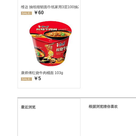
维达 抽纸细韧面巾纸家用3层100抽24包/箱 超值装 偏远地区不发货
￥60
SALE:
康师傅红烧牛肉桶面 103g
￥5
SALE:
根据浏览猜你喜欢
最近浏览