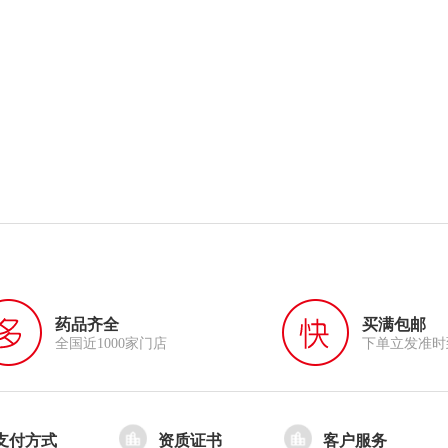
药品齐全
买满包邮
全国近1000家门店
下单立发准时
支付方式
资质证书
客户服务