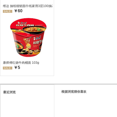
维达 抽纸细韧面巾纸家用3层100抽24包/箱 超值装 偏远地区不发货偏远地区:(
￥60
SALE:
康师傅红烧牛肉桶面 103g
￥5
SALE:
根据浏览猜你喜欢
最近浏览