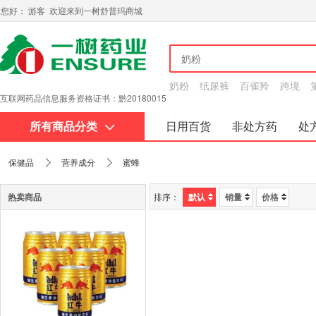
您好： 游客 欢迎来到一树舒普玛商城
奶粉
纸尿裤
百雀羚
跨境
互联网药品信息服务资格证书：黔20180015
所有商品分类
日用百货
非处方药
处
关于我们
保健品
营养成分
蜜蜂
热卖商品
排序：
默认
销量
价格