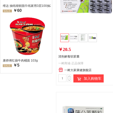
维达 抽纸细韧面巾纸家用3层100抽24包/箱 超值装 偏远地区不发货偏远地区:(
￥60
SALE:
￥20.5
清热解毒软胶囊
康师傅红烧牛肉桶面 103g
一树商城-正品保障
￥5
SALE:
一树大家康健旗舰店
加入购物车