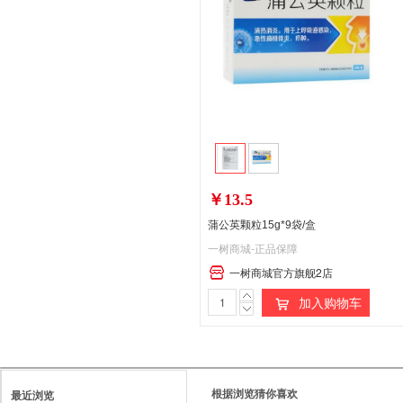
￥13.5
蒲公英颗粒15g*9袋/盒
一树商城-正品保障
一树商城官方旗舰2店
处
加入购物车
方
药
请
根据浏览猜你喜欢
最近浏览
在