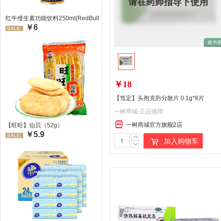
请在药师指导下使用
红牛维生素功能饮料250ml(RedBull/红牛)
￥6
SALE:
￥18
【笃定】头孢克肟分散片 0.1g*8片
一树商城-正品保障
一树商城官方旗舰2店
【旺旺】仙贝（52g）
￥5.9
SALE:
加入购物车