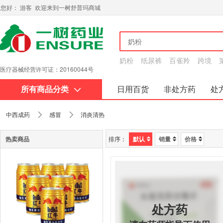
您好： 游客 欢迎来到一树舒普玛商城
奶粉
纸尿裤
百雀羚
跨境
医
互联网药品信息服务资格证书：黔20180015
疗
所有商品分类
日用百货
非处方药
处
器
关于我们
械
中西成药
感冒
消炎清热
经
热卖商品
排序：
默认
销量
价格
营
许
可
证：
20160044
处方药
号