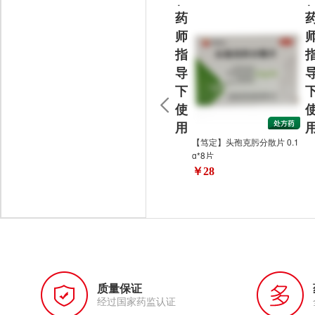
药
师
指
导
下
使
用
【笃定】头孢克肟分散片 0.1
g*8片
￥28
质量保证
经过国家药监认证