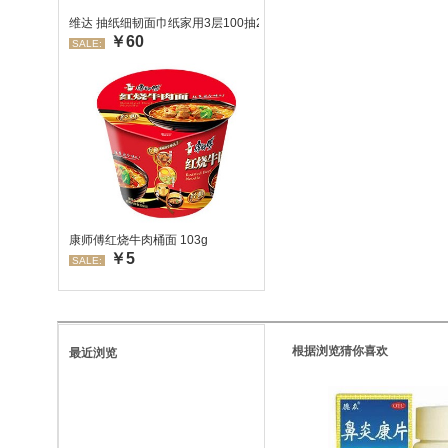
维达 抽纸细韧面巾纸家用3层100抽24包/箱 超值装 偏远地区不发货
￥60
SALE:
康师傅红烧牛肉桶面 103g
￥5
SALE:
根据浏览猜你喜欢
最近浏览