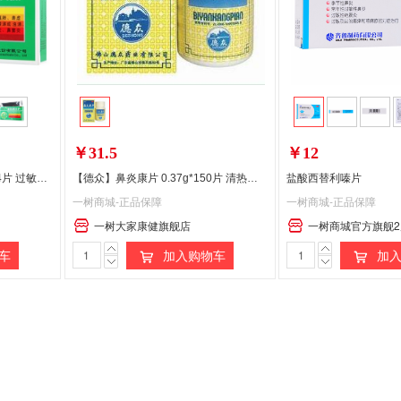
￥31.5
￥12
【颐君】通窍鼻炎片 0.35g*24片 过敏性鼻 鼻炎片
【德众】鼻炎康片 0.37g*150片 清热解毒
盐酸西替利嗪片
一树商城-正品保障
一树商城-正品保障
一树大家康健旗舰店
一树商城官方旗舰2
车
加入购物车
加入