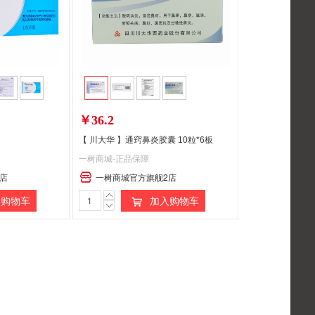
￥36.2
【 川大华 】通窍鼻炎胶囊 10粒*6板
一树商城-正品保障
店
一树商城官方旗舰2店
购物车
加入购物车