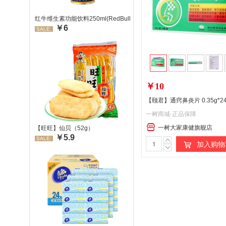
红牛维生素功能饮料250ml(RedBull/红牛)
￥6
SALE:
￥10
一树商城-正品保障
一树大家康健旗舰店
【旺旺】仙贝（52g）
￥5.9
SALE:
加入购物