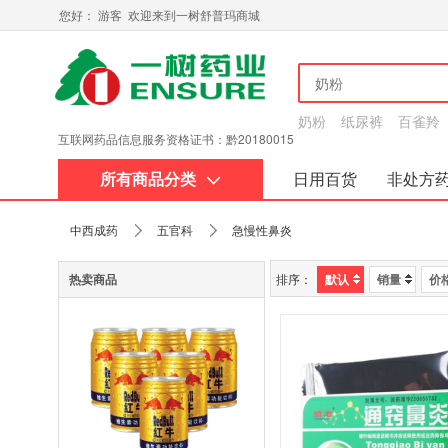
您好： 游客 欢迎来到一树舒普玛商城
奶粉
纸尿裤
百雀羚
互联网药品信息服务资格证书：黔20180015
所有商品分类
日用百货
非处方
关于我们
中西成药
五官科
急慢性鼻炎
热卖商品
排序：
默认
销量
价