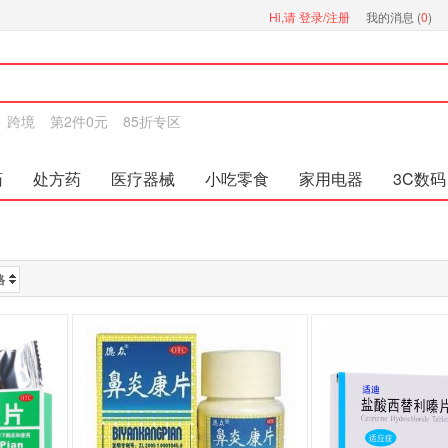
Hi,请
登录/注册
我的消息 (
0
)
跨境
第2件0元
85折专区
药
处方药
医疗器械
小吃零食
家用电器
3C数码
格