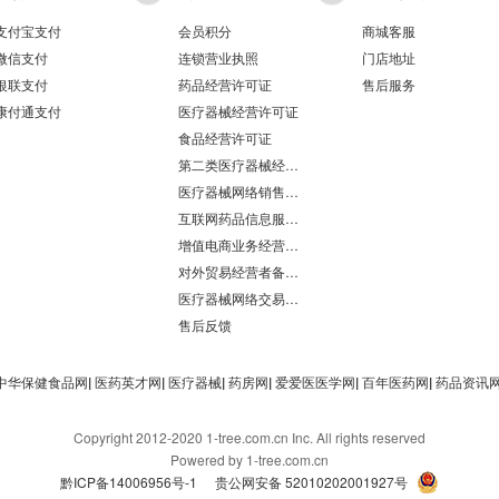
支付宝支付
会员积分
商城客服
微信支付
连锁营业执照
门店地址
银联支付
药品经营许可证
售后服务
康付通支付
医疗器械经营许可证
食品经营许可证
第二类医疗器械经营备案凭证
医疗器械网络销售备案
互联网药品信息服务资格证书
增值电商业务经营许可证
对外贸易经营者备案登记表/海关报关单位注册登记证书
医疗器械网络交易服务第三方平台备案凭证
售后反馈
中华保健食品网
|
医药英才网
|
医疗器械
|
药房网
|
爱爱医医学网
|
百年医药网
|
药品资讯
Copyright 2012-2020 1-tree.com.cn Inc. All rights reserved
Powered by 1-tree.com.cn
黔ICP备14006956号-1
贵公网安备 52010202001927号