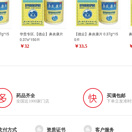
g*15
华贵专区.【德众】鼻炎康片
【德众】鼻炎康片 0.37g*15
0.37g*150片
0片
￥32
￥33.5
￥
药品齐全
买满包邮
全国近1000家门店
下单立发准时
支付方式
资质证书
客户服务