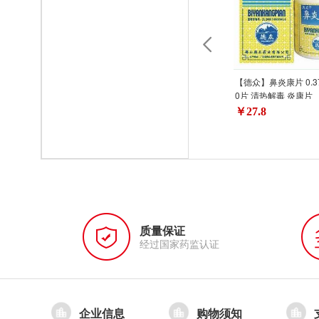
【德众】鼻炎康片 0.37
0片 清热解毒 炎康片
￥27.8
质量保证
经过国家药监认证
企业信息
购物须知