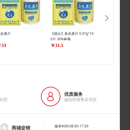
鼻炎康片
【德众】鼻炎康片 0.37g*15
盐酸西替利嗪片
0片 清热解毒
33
￥31.5
￥12
优质服务
到货
诚信经营售后无忧
服务时间:08:30-17:30
商城促销