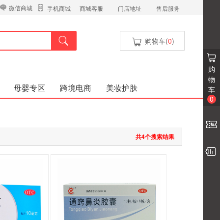
微信商城
商城客服
门店地址
售后服务
手机商城
购物车(
0
)
购
物
母婴专区
跨境电商
美妆护肤
车
0
共4个搜索结果