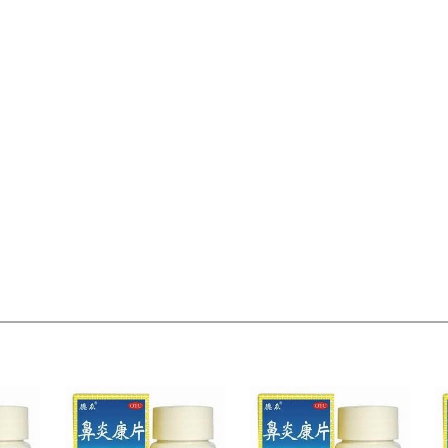
偏远地区:(含新疆、西藏、内蒙古、宁夏、海南、青海)不发货