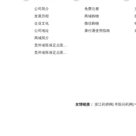
公司简介
免费注册
发展历程
商城购物
企业文化
微信购物
公司地址
康付通使用指南
商城简介
贵州省医保定点医疗机构医保服务情况表（第551分店）
贵州省医保定点医疗机构医保服务情况表（第100分店）
友情链接：
浙江药师网
|
寻医问药网
|