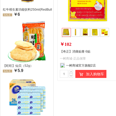
红牛维生素功能饮料250ml(RedBull/红牛)
￥6
SALE:
￥102
【奇正】消痛贴膏 6贴
一树商城-正品保障
一树商城官方旗舰2店
【旺旺】仙贝（52g）
￥5.9
SALE:
加入购物车