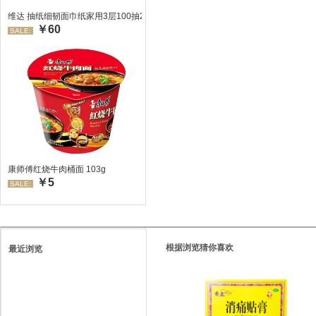
维达 抽纸细韧面巾纸家用3层100抽24包/箱 超值装 偏远地区不发货偏远地区:(
￥60
SALE:
康师傅红烧牛肉桶面 103g
￥5
SALE:
根据浏览猜你喜欢
最近浏览