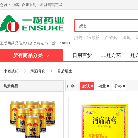
您好： 游客 欢迎来到一树舒普玛商城
奶粉
纸尿裤
百雀羚
跨境
互联网药品信息服务资格证书：黔20180015
所有商品分类
日用百货
非处方药
处
关于我们
中西成药
风湿骨伤
骨质增生
热卖商品
排序：
默认
销量
价格