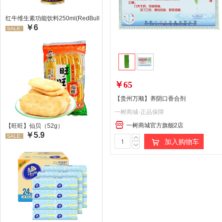
红牛维生素功能饮料250ml(RedBull/红牛)
￥6
SALE:
￥65
【贵州万顺】养阴口香合剂
一树商城-正品保障
一树商城官方旗舰2店
【旺旺】仙贝（52g）
￥5.9
SALE:
加入购物车