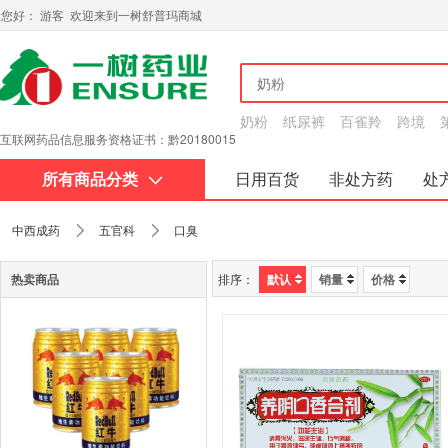
您好： 游客 欢迎来到一树舒普玛商城
奶粉
纸尿裤
百雀羚
跨境
互联网药品信息服务资格证书：黔20180015
所有商品分类
日用百货
非处方药
处
关于我们
中西成药
五官科
口臭
热卖商品
排序：
默认
销量
价格