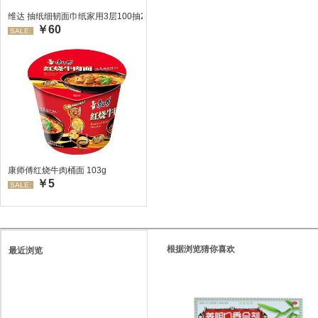
维达 抽纸细韧面巾纸家用3层100抽24包/箱 超值装 偏远地区不发货偏远地区:(
￥60
SALE:
康师傅红烧牛肉桶面 103g
￥5
SALE:
根据浏览猜你喜欢
最近浏览