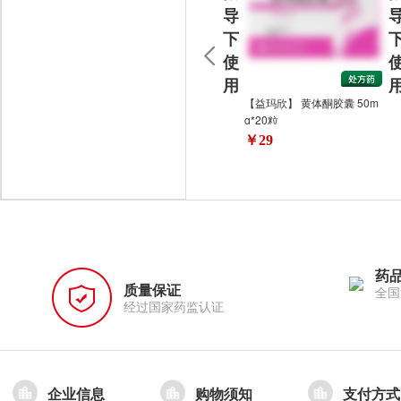
导
下
使
用
【益玛欣】 黄体酮胶囊 50m
g*20粒
￥29
药
质量保证
全国
经过国家药监认证
企业信息
购物须知
支付方式