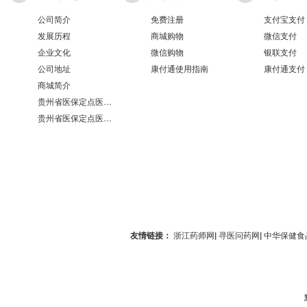
公司简介
免费注册
支付宝支付
发展历程
商城购物
微信支付
企业文化
微信购物
银联支付
公司地址
康付通使用指南
康付通支付
商城简介
贵州省医保定点医疗机构医保服务情况表（第551分店）
贵州省医保定点医疗机构医保服务情况表（第100分店）
友情链接：
浙江药师网
|
寻医问药网
|
中华保健食