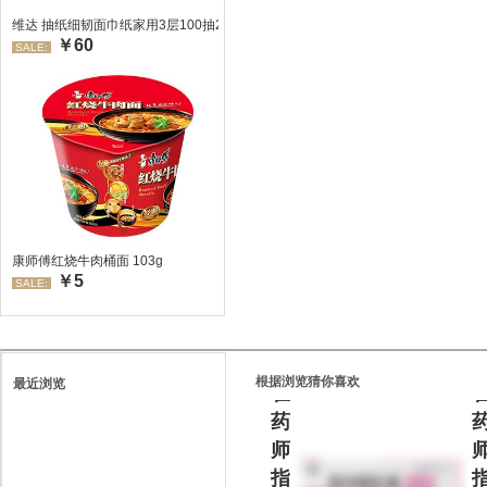
维达 抽纸细韧面巾纸家用3层100抽24包/箱 超值装 偏远地区不发货偏远地区:(
￥60
SALE:
处
康师傅红烧牛肉桶面 103g
￥5
方
SALE:
药
请
根据浏览猜你喜欢
最近浏览
在
药
师
指