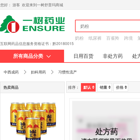
您好： 游客 欢迎来到一树舒普玛商城
奶粉
纸尿裤
百雀羚
跨境
互联网药品信息服务资格证书：黔20180015
所有商品分类
日用百货
非处方药
处
关于我们
中西成药
妇科用药
习惯性流产
热卖商品
排序：
默认
销量
价格
处方药