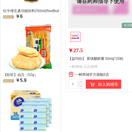
请在药师指导下使用
红牛维生素功能饮料250ml(RedBull/红牛)
￥6
SALE:
￥27.5
【益玛欣】 黄体酮胶囊 50mg*20粒
一树商城-正品保障
一树商城官方旗舰2店
【旺旺】仙贝（52g）
￥5.9
SALE:
加入购物车